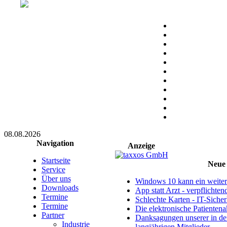
08.08.2026
Navigation
Anzeige
Startseite
Neue 
Service
Über uns
Windows 10 kann ein weitere
Downloads
App statt Arzt - verpflichte
Termine
Schlechte Karten - IT-Sicherh
Termine
Die elektronische Patientena
Partner
Danksagungen unserer in d
Industrie
langjährigen Mitglieder