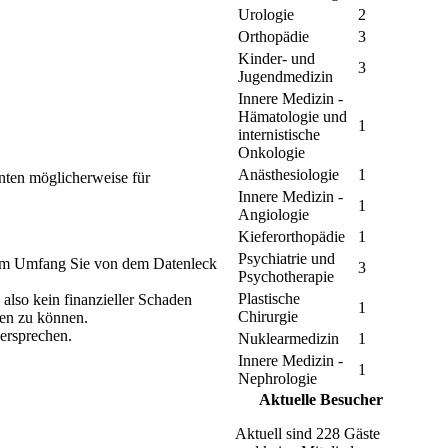
Urologie
2
Orthopädie
3
Kinder- und
3
Jugendmedizin
Innere Medizin -
Hämatologie und
1
internistische
Onkologie
Anästhesiologie
1
nten möglicherweise für
Innere Medizin -
1
Angiologie
Kieferorthopädie
1
Psychiatrie und
hem Umfang Sie von dem Datenleck
3
Psychotherapie
Plastische
also kein finanzieller Schaden
1
Chirurgie
en zu können.
ersprechen.
Nuklearmedizin
1
Innere Medizin -
1
Nephrologie
Aktuelle Besucher
Aktuell sind 228 Gäste