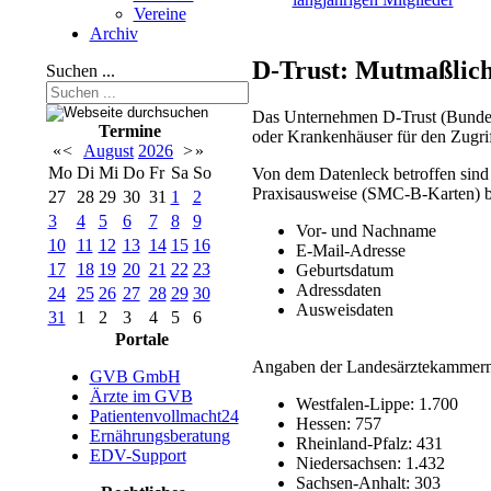
Vereine
Archiv
D-Trust: Mutmaßlich
Suchen ...
Das Unternehmen D-Trust (Bundesdr
Termine
oder Krankenhäuser für den Zugrif
«
<
August
2026
>
»
Mo
Di
Mi
Do
Fr
Sa
So
Von dem Datenleck betroffen sind
Praxisausweise (SMC-B-Karten) b
27
28
29
30
31
1
2
3
4
5
6
7
8
9
Vor- und Nachname
10
11
12
13
14
15
16
E-Mail-Adresse
17
18
19
20
21
22
23
Geburtsdatum
Adressdaten
24
25
26
27
28
29
30
Ausweisdaten
31
1
2
3
4
5
6
Portale
Angaben der Landesärztekammern 
GVB GmbH
Ärzte im GVB
Westfalen-Lippe: 1.700
Patientenvollmacht24
Hessen: 757
Ernährungsberatung
Rheinland-Pfalz: 431
EDV-Support
Niedersachsen: 1.432
Sachsen-Anhalt: 303