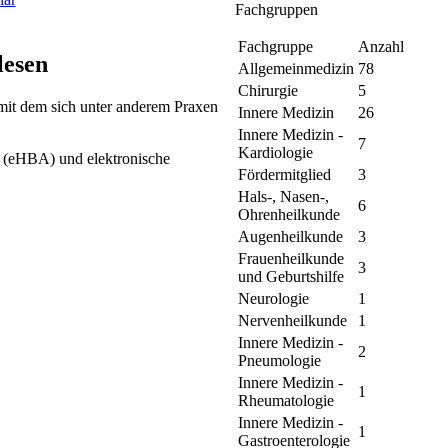
Fachgruppen
Fachgruppe
Anzahl
lesen
Allgemeinmedizin
78
Chirurgie
5
mit dem sich unter anderem Praxen
Innere Medizin
26
Innere Medizin -
7
Kardiologie
e (eHBA) und elektronische
Fördermitglied
3
Hals-, Nasen-,
6
Ohrenheilkunde
Augenheilkunde
3
Frauenheilkunde
3
und Geburtshilfe
Neurologie
1
Nervenheilkunde
1
Innere Medizin -
2
Pneumologie
Innere Medizin -
1
Rheumatologie
Innere Medizin -
1
Gastroenterologie