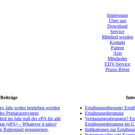
Impressum
Über uns
Download
Service
Mitglied werden
Kontakt
Patient
Arzt
Mitglieder
EDV-Service
Praxis Börse
Beiträge
Inte
s Jahr weiter betrieben werden
Ernährungstherapie/ Ernä
ndes Primärarztsystem
Ernährungsberatung
eit im Jahr null der ePA für alle
Verdauungsstörungen? Ern
kte (ePA) – Whatever it takes!
Ernährungsberatung im 
en Ruhestand gegangenen,
Indikationen zur Ernährun
Patientenvollmacht Formu