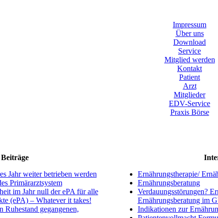
Impressum
Über uns
Download
Service
Mitglied werden
Kontakt
Patient
Arzt
Mitglieder
EDV-Service
Praxis Börse
Beiträge
Inte
s Jahr weiter betrieben werden
Ernährungstherapie/ Ernä
ndes Primärarztsystem
Ernährungsberatung
eit im Jahr null der ePA für alle
Verdauungsstörungen? Ern
kte (ePA) – Whatever it takes!
Ernährungsberatung im 
en Ruhestand gegangenen,
Indikationen zur Ernährun
Patientenvollmacht Formu