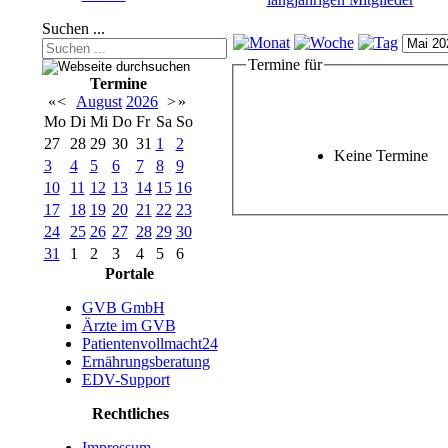
Suchen ...
Termine für
Termine
«
<
August
2026
>
»
Mo
Di
Mi
Do
Fr
Sa
So
27
28
29
30
31
1
2
Keine Termine
3
4
5
6
7
8
9
10
11
12
13
14
15
16
17
18
19
20
21
22
23
24
25
26
27
28
29
30
31
1
2
3
4
5
6
Portale
GVB GmbH
Ärzte im GVB
Patientenvollmacht24
Ernährungsberatung
EDV-Support
Rechtliches
Impressum