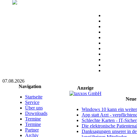
07.08.2026
Navigation
Anzeige
Startseite
Neue 
Service
Über uns
Windows 10 kann ein weitere
Downloads
App statt Arzt - verpflichte
Termine
Schlechte Karten - IT-Sicherh
Termine
Die elektronische Patientena
Partner
Danksagungen unserer in d
Archiv
langjährigen Mitglieder