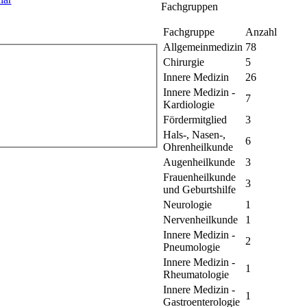
Fachgruppen
Fachgruppe
Anzahl
Allgemeinmedizin
78
Chirurgie
5
Innere Medizin
26
Innere Medizin -
7
Kardiologie
Fördermitglied
3
Hals-, Nasen-,
6
Ohrenheilkunde
Augenheilkunde
3
Frauenheilkunde
3
und Geburtshilfe
Neurologie
1
Nervenheilkunde
1
Innere Medizin -
2
Pneumologie
Innere Medizin -
1
Rheumatologie
Innere Medizin -
1
Gastroenterologie