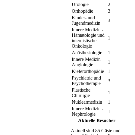
Urologie
2
Orthopädie
3
Kinder- und
3
Jugendmedizin
Innere Medizin -
Hämatologie und
1
internistische
Onkologie
Anästhesiologie
1
Innere Medizin -
1
Angiologie
Kieferorthopädie
1
Psychiatrie und
3
Psychotherapie
Plastische
1
Chirurgie
Nuklearmedizin
1
Innere Medizin -
1
Nephrologie
Aktuelle Besucher
Aktuell sind 85 Gäste und