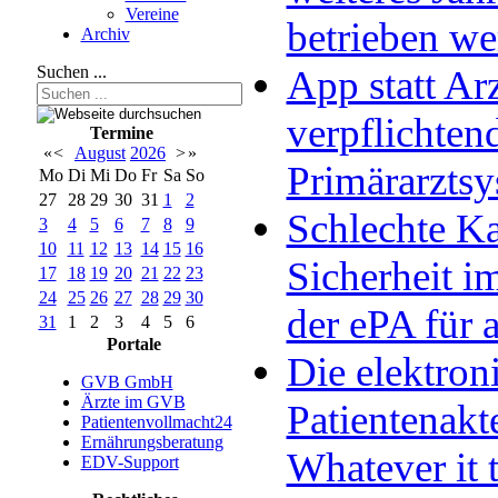
Vereine
betrieben w
Archiv
Suchen ...
App statt Arz
verpflichten
Termine
«
<
August
2026
>
»
Primärarzts
Mo
Di
Mi
Do
Fr
Sa
So
27
28
29
30
31
1
2
Schlechte Ka
3
4
5
6
7
8
9
10
11
12
13
14
15
16
Sicherheit im
17
18
19
20
21
22
23
24
25
26
27
28
29
30
der ePA für a
31
1
2
3
4
5
6
Portale
Die elektron
GVB GmbH
Ärzte im GVB
Patientenakt
Patientenvollmacht24
Ernährungsberatung
Whatever it 
EDV-Support