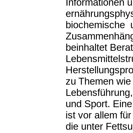
Informationen ü
ernährungsphys
biochemische u
Zusammenhänge
beinhaltet Bera
Lebensmittelstr
Herstellungspr
zu Themen wie 
Lebensführung,
und Sport. Ein
ist vor allem fü
die unter Fettsu