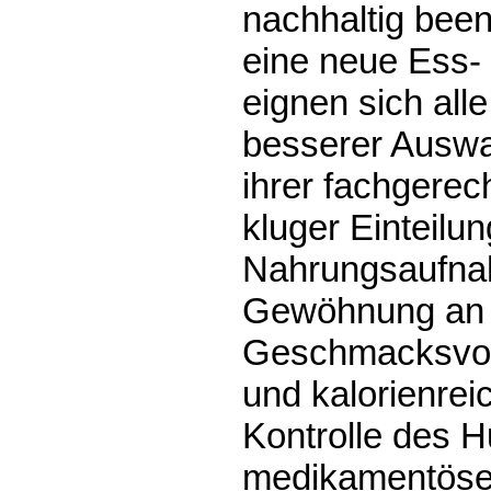
nachhaltig beend
eine neue Ess-
eignen sich alle
besserer Auswa
ihrer fachgerec
kluger Einteilun
Nahrungsaufna
Gewöhnung an 
Geschmacksvorl
und kalorienrei
Kontrolle des 
medikamentöse