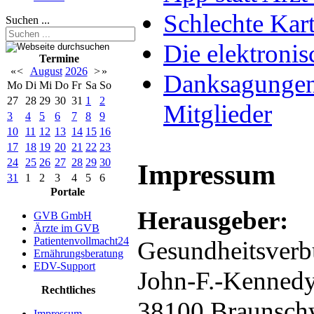
Schlechte Kart
Suchen ...
Die elektronis
Termine
«
<
August
2026
>
»
Danksagungen 
Mo
Di
Mi
Do
Fr
Sa
So
27
28
29
30
31
1
2
Mitglieder
3
4
5
6
7
8
9
10
11
12
13
14
15
16
17
18
19
20
21
22
23
24
25
26
27
28
29
30
Impressum
31
1
2
3
4
5
6
Portale
Herausgeber:
GVB GmbH
Ärzte im GVB
Patientenvollmacht24
Gesundheitsver
Ernährungsberatung
EDV-Support
John-F.
Rechtliches
38100 
Impressum