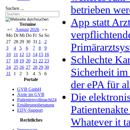
betrieben we
Suchen ...
App statt Arzt
Termine
«
<
August
2026
>
»
verpflichtend
Mo
Di
Mi
Do
Fr
Sa
So
27
28
29
30
31
1
2
Primärarztsy
3
4
5
6
7
8
9
10
11
12
13
14
15
16
Schlechte Kar
17
18
19
20
21
22
23
24
25
26
27
28
29
30
Sicherheit im 
31
1
2
3
4
5
6
Portale
der ePA für al
GVB GmbH
Die elektroni
Ärzte im GVB
Patientenvollmacht24
Ernährungsberatung
Patientenakte
EDV-Support
Whatever it t
Rechtliches
Impressum