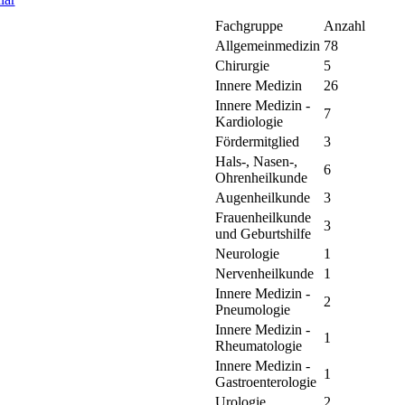
Fachgruppe
Anzahl
Allgemeinmedizin
78
Chirurgie
5
Innere Medizin
26
Innere Medizin -
7
Kardiologie
Fördermitglied
3
Hals-, Nasen-,
6
Ohrenheilkunde
Augenheilkunde
3
Frauenheilkunde
3
und Geburtshilfe
Neurologie
1
Nervenheilkunde
1
Innere Medizin -
2
Pneumologie
Innere Medizin -
1
Rheumatologie
Innere Medizin -
1
Gastroenterologie
Urologie
2