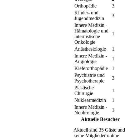
Orthopädie
3
Kinder- und
3
Jugendmedizin
Innere Medizin -
Hämatologie und
1
internistische
Onkologie
Anästhesiologie
1
Innere Medizin -
1
Angiologie
Kieferorthopädie
1
Psychiatrie und
3
Psychotherapie
Plastische
1
Chirurgie
Nuklearmedizin
1
Innere Medizin -
1
Nephrologie
Aktuelle Besucher
Aktuell sind 35 Gäste und
keine Mitglieder online