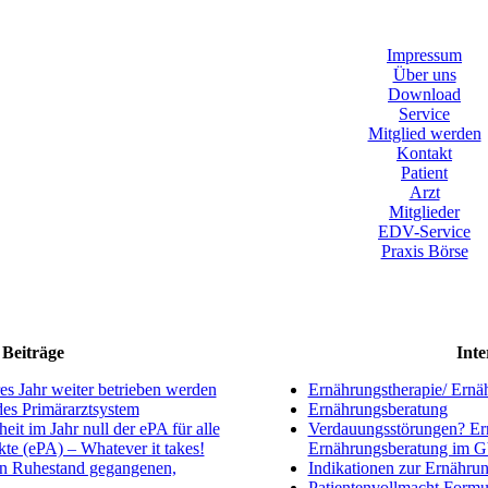
Impressum
Über uns
Download
Service
Mitglied werden
Kontakt
Patient
Arzt
Mitglieder
EDV-Service
Praxis Börse
Beiträge
Inte
s Jahr weiter betrieben werden
Ernährungstherapie/ Ernä
ndes Primärarztsystem
Ernährungsberatung
eit im Jahr null der ePA für alle
Verdauungsstörungen? Ern
kte (ePA) – Whatever it takes!
Ernährungsberatung im 
en Ruhestand gegangenen,
Indikationen zur Ernährun
Patientenvollmacht Formu