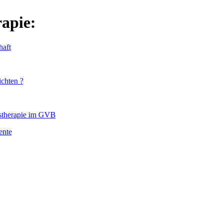
apie:
aft
chten ?
stherapie im GVB
ente