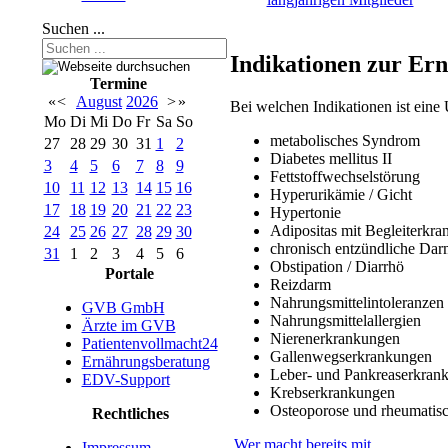
Suchen ...
Indikationen zur Ern
Termine
«
<
August
2026
>
»
Bei welchen Indikationen ist eine
Mo
Di
Mi
Do
Fr
Sa
So
metabolisches Syndrom
27
28
29
30
31
1
2
Diabetes mellitus II
3
4
5
6
7
8
9
Fettstoffwechselstörung
10
11
12
13
14
15
16
Hyperurikämie / Gicht
17
18
19
20
21
22
23
Hypertonie
Adipositas mit Begleiterkr
24
25
26
27
28
29
30
chronisch entzündliche Da
31
1
2
3
4
5
6
Obstipation / Diarrhö
Portale
Reizdarm
Nahrungsmittelintoleranzen
GVB GmbH
Nahrungsmittelallergien
Ärzte im GVB
Nierenerkrankungen
Patientenvollmacht24
Gallenwegserkrankungen
Ernährungsberatung
Leber- und Pankreaserkran
EDV-Support
Krebserkrankungen
Osteoporose und rheumatis
Rechtliches
Wer macht bereits mit
Impressum