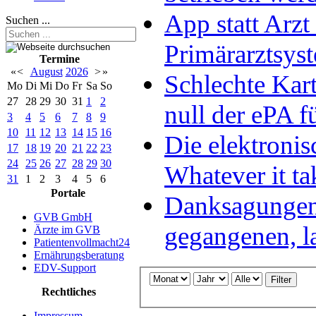
App statt Arzt
Suchen ...
Primärarztsys
Termine
«
<
August
2026
>
»
Schlechte Kart
Mo
Di
Mi
Do
Fr
Sa
So
27
28
29
30
31
1
2
null der ePA fü
3
4
5
6
7
8
9
10
11
12
13
14
15
16
Die elektronis
17
18
19
20
21
22
23
24
25
26
27
28
29
30
Whatever it ta
31
1
2
3
4
5
6
Portale
Danksagungen 
GVB GmbH
gegangenen, l
Ärzte im GVB
Patientenvollmacht24
Ernährungsberatung
EDV-Support
Filter
Rechtliches
Impressum