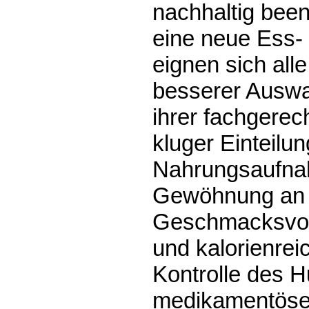
nachhaltig beend
eine neue Ess-
eignen sich alle
besserer Auswa
ihrer fachgerec
kluger Einteilun
Nahrungsaufna
Gewöhnung an 
Geschmacksvorl
und kalorienrei
Kontrolle des 
medikamentöse