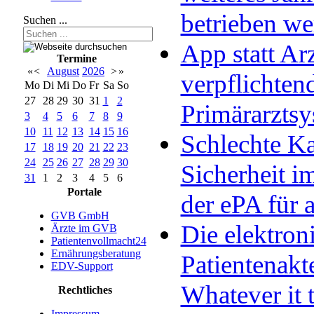
betrieben w
Suchen ...
App statt Arz
Termine
«
<
August
2026
>
»
verpflichten
Mo
Di
Mi
Do
Fr
Sa
So
27
28
29
30
31
1
2
Primärarzts
3
4
5
6
7
8
9
10
11
12
13
14
15
16
Schlechte Ka
17
18
19
20
21
22
23
24
25
26
27
28
29
30
Sicherheit im
31
1
2
3
4
5
6
Portale
der ePA für a
GVB GmbH
Die elektron
Ärzte im GVB
Patientenvollmacht24
Ernährungsberatung
Patientenakt
EDV-Support
Whatever it 
Rechtliches
Impressum