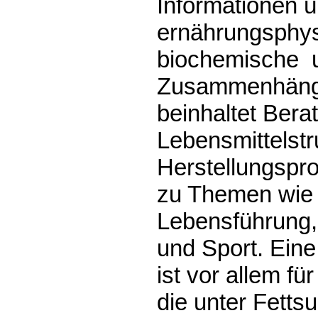
Informationen ü
ernährungsphys
biochemische u
Zusammenhänge
beinhaltet Bera
Lebensmittelstr
Herstellungspr
zu Themen wie 
Lebensführung,
und Sport. Ein
ist vor allem fü
die unter Fettsu