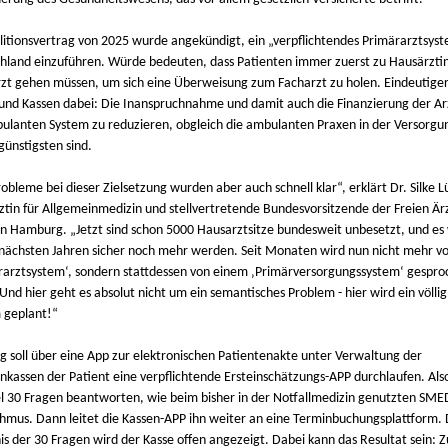
litionsvertrag von 2025 wurde angekündigt, ein „verpflichtendes Primärarztsyst
hland einzuführen. Würde bedeuten, dass Patienten immer zuerst zu Hausärzti
zt gehen müssen, um sich eine Überweisung zum Facharzt zu holen. Eindeutiger
k und Kassen dabei: Die Inanspruchnahme und damit auch die Finanzierung der A
ulanten System zu reduzieren, obgleich die ambulanten Praxen in der Versorg
günstigsten sind.
obleme bei dieser Zielsetzung wurden aber auch schnell klar“, erklärt Dr. Silke L
ztin für Allgemeinmedizin und stellvertretende Bundesvorsitzende der Freien Är
in Hamburg. „Jetzt sind schon 5000 Hausarztsitze bundesweit unbesetzt, und e
 nächsten Jahren sicher noch mehr werden. Seit Monaten wird nun nicht mehr v
rarztsystem‘, sondern stattdessen von einem ‚Primärversorgungssystem‘ gespro
Und hier geht es absolut nicht um ein semantisches Problem - hier wird ein völli
 geplant!“
ig soll über eine App zur elektronischen Patientenakte unter Verwaltung der
nkassen der Patient eine verpflichtende Ersteinschätzungs-APP durchlaufen. Al
el 30 Fragen beantworten, wie beim bisher in der Notfallmedizin genutzten SME
thmus. Dann leitet die Kassen-APP ihn weiter an eine Terminbuchungsplattform.
is der 30 Fragen wird der Kasse offen angezeigt. Dabei kann das Resultat sein: 