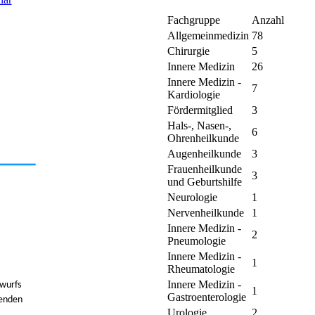
Fachgruppe
Anzahl
Allgemeinmedizin
78
Chirurgie
5
Innere Medizin
26
Innere Medizin -
7
Kardiologie
Fördermitglied
3
Hals-, Nasen-,
6
Ohrenheilkunde
Augenheilkunde
3
Frauenheilkunde
3
und Geburtshilfe
Neurologie
1
Nervenheilkunde
1
Innere Medizin -
2
Pneumologie
Innere Medizin -
1
Rheumatologie
Innere Medizin -
wurfs
1
Gastroenterologie
genden
Urologie
2