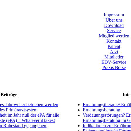
Impressum
Über uns
Download
Service
Mitglied werden
Kontakt
Patient
Arzt
Mitglieder
EDV-Service
Praxis Börse
Beiträge
Inte
s Jahr weiter betrieben werden
Ernährungstherapie/ Ernä
ndes Primärarztsystem
Ernährungsberatung
eit im Jahr null der ePA für alle
Verdauungsstörungen? Ern
kte (ePA) – Whatever it takes!
Ernährungsberatung im 
en Ruhestand gegangenen,
Indikationen zur Ernährun
Patientenvollmacht Formu