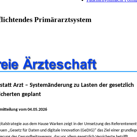
pflichtendes Primärarztsystem
statt Arzt – Systemänderung zu Lasten der gesetzlich
icherten geplant
mitteilung vom 04.05.2026
gitalstrategie aus dem Hause Warken zeigt in der Umsetzung des Referentenent
uen „Gesetz für Daten und digitale Innovation (GeDIG)“ das Ziel einer grundle
erung des Gesundheitswesens, das vor allem gesetzlich Versicherte betrifft.