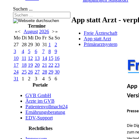
Suchen ...
App statt Arzt - ver
Termine
«
<
August
2026
>
»
Freie Ärzteschaft
Mo
Di
Mi
Do
Fr
Sa
So
App statt Arzt
Primärarztsystem
27
28
29
30
31
1
2
3
4
5
6
7
8
9
10
11
12
13
14
15
16
17
18
19
20
21
22
23
24
25
26
27
28
29
30
31
1
2
3
4
5
6
Portale
App 
Vers
GVB GmbH
Ärzte im GVB
Patientenvollmacht24
Presse
Ernährungsberatung
EDV-Support
Die Di
Rechtliches
zum ne
Impressum
Veränd