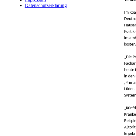
Datenschutzerklärung
Im Koa
Deutsc
Hausar
Politi
im amb
kosten
„Die Pr
Fachär
heute 
in den
‚Primä
Lüder. 
System
„Künft
Kranke
Beispi
Algori
Ergebn