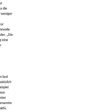
ur
a die
h weniger
zur
nnvolle
üder. „Die
g eine
r
n laut
sätzlich
ispiel
usus
unter
 genannte
ktiv.