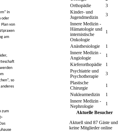
Orthopädie
3
Kinder- und
em“ in
3
Jugendmedizin
n oder
Innere Medizin -
 Plan von
Hämatologie und
rztpraxen
1
internistische
ung am
Onkologie
Anästhesiologie
1
Innere Medizin -
1
üder,
Angiologie
zteschaft
Kieferorthopädie
1
s werden
Psychiatrie und
3
om
Psychotherapie
chen“, so
Plastische
1
g anderes
Chirurgie
Nuklearmedizin
1
Innere Medizin -
1
Nephrologie
so zum
Aktuelle Besucher
D-
Aktuell sind 87 Gäste und
 Das
keine Mitglieder online
Zuhause