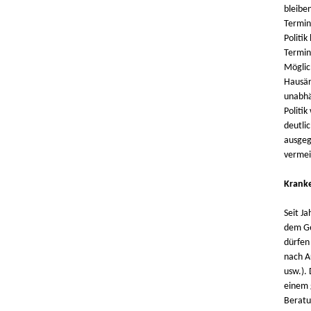
bleibe
Termin
Politik
Termin
Möglic
Hausär
unabhän
Politik
deutli
ausgeg
vermei
Kranke
Seit J
dem Ge
dürfen
nach A
usw.).
einem 
Beratu