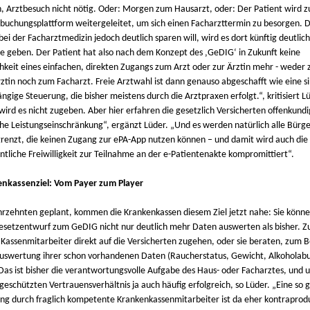
n, Arztbesuch nicht nötig. Oder: Morgen zum Hausarzt, oder: Der Patient wird z
buchungsplattform weitergeleitet, um sich einen Facharzttermin zu besorgen. D
 bei der Facharztmedizin jedoch deutlich sparen will, wird es dort künftig deutlic
e geben. Der Patient hat also nach dem Konzept des ‚GeDIG‘ in Zukunft keine
hkeit eines einfachen, direkten Zugangs zum Arzt oder zur Ärztin mehr - weder 
ztin noch zum Facharzt. Freie Arztwahl ist dann genauso abgeschafft wie eine si
gige Steuerung, die bisher meistens durch die Arztpraxen erfolgt.“, kritisiert L
 wird es nicht zugeben. Aber hier erfahren die gesetzlich Versicherten offenkundi
che Leistungseinschränkung“, ergänzt Lüder. „Und es werden natürlich alle Bürge
renzt, die keinen Zugang zur ePA-App nutzen können – und damit wird auch die
ntliche Freiwilligkeit zur Teilnahme an der e-Patientenakte kompromittiert“.
nkassenziel: Vom Payer zum Player
ahrzehnten geplant, kommen die Krankenkassen diesem Ziel jetzt nahe: Sie könne
setzentwurf zum GeDIG nicht nur deutlich mehr Daten auswerten als bisher. Zu
 Kassenmitarbeiter direkt auf die Versicherten zugehen, oder sie beraten, zum Be
uswertung ihrer schon vorhandenen Daten (Raucherstatus, Gewicht, Alkoholab
 Das ist bisher die verantwortungsvolle Aufgabe des Haus- oder Facharztes, und 
geschützten Vertrauensverhältnis ja auch häufig erfolgreich, so Lüder. „Eine so
ng durch fraglich kompetente Krankenkassenmitarbeiter ist da eher kontraprodu