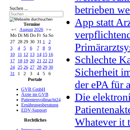
betrieben w
Suchen ...
App statt Arz
Termine
«
<
August
2026
>
»
verpflichten
Mo
Di
Mi
Do
Fr
Sa
So
27
28
29
30
31
1
2
Primärarzts
3
4
5
6
7
8
9
10
11
12
13
14
15
16
Schlechte Ka
17
18
19
20
21
22
23
24
25
26
27
28
29
30
Sicherheit im
31
1
2
3
4
5
6
Portale
der ePA für a
GVB GmbH
Die elektron
Ärzte im GVB
Patientenvollmacht24
Ernährungsberatung
Patientenakt
EDV-Support
Whatever it 
Rechtliches
Impressum