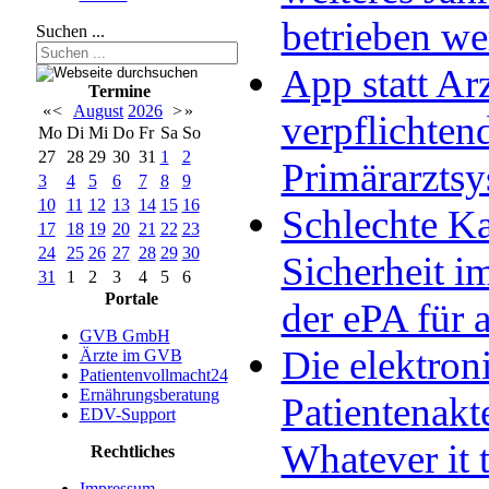
betrieben w
Suchen ...
App statt Arz
Termine
«
<
August
2026
>
»
verpflichten
Mo
Di
Mi
Do
Fr
Sa
So
27
28
29
30
31
1
2
Primärarzts
3
4
5
6
7
8
9
10
11
12
13
14
15
16
Schlechte Ka
17
18
19
20
21
22
23
24
25
26
27
28
29
30
Sicherheit im
31
1
2
3
4
5
6
Portale
der ePA für a
GVB GmbH
Die elektron
Ärzte im GVB
Patientenvollmacht24
Ernährungsberatung
Patientenakt
EDV-Support
Whatever it 
Rechtliches
Impressum