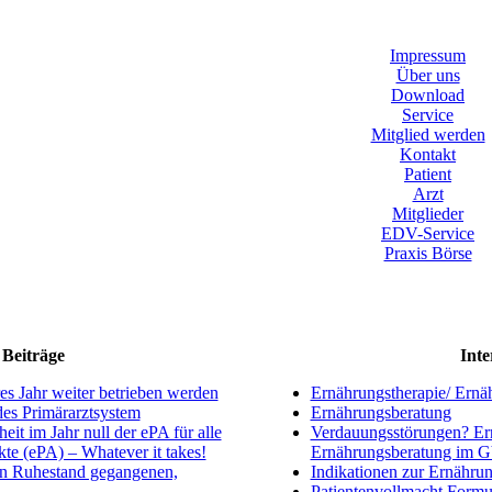
Impressum
Über uns
Download
Service
Mitglied werden
Kontakt
Patient
Arzt
Mitglieder
EDV-Service
Praxis Börse
Beiträge
Inte
s Jahr weiter betrieben werden
Ernährungstherapie/ Ernä
ndes Primärarztsystem
Ernährungsberatung
eit im Jahr null der ePA für alle
Verdauungsstörungen? Ern
kte (ePA) – Whatever it takes!
Ernährungsberatung im 
en Ruhestand gegangenen,
Indikationen zur Ernährun
Patientenvollmacht Formu