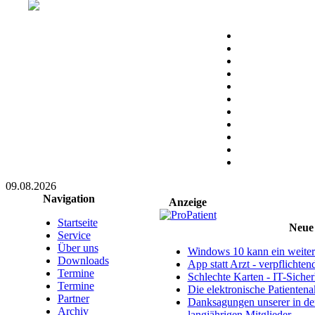
09.08.2026
Navigation
Anzeige
Startseite
Neue 
Service
Über uns
Windows 10 kann ein weitere
Downloads
App statt Arzt - verpflichte
Termine
Schlechte Karten - IT-Sicherh
Termine
Die elektronische Patientena
Partner
Danksagungen unserer in d
Archiv
langjährigen Mitglieder