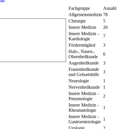
Fachgruppe
Anzahl
Allgemeinmedizin
78
Chirurgie
5
Innere Medizin
26
Innere Medizin -
7
Kardiologie
Fördermitglied
3
Hals-, Nasen-,
6
Ohrenheilkunde
Augenheilkunde
3
Frauenheilkunde
3
und Geburtshilfe
Neurologie
1
Nervenheilkunde
1
Innere Medizin -
2
Pneumologie
Innere Medizin -
1
Rheumatologie
Innere Medizin -
1
Gastroenterologie
Urologie
2