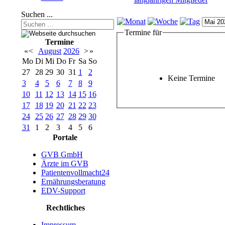
Suchen ...
Termine für
Termine
«
<
August
2026
>
»
Mo
Di
Mi
Do
Fr
Sa
So
27
28
29
30
31
1
2
Keine Termine
3
4
5
6
7
8
9
10
11
12
13
14
15
16
17
18
19
20
21
22
23
24
25
26
27
28
29
30
31
1
2
3
4
5
6
Portale
GVB GmbH
Ärzte im GVB
Patientenvollmacht24
Ernährungsberatung
EDV-Support
Rechtliches
Impressum