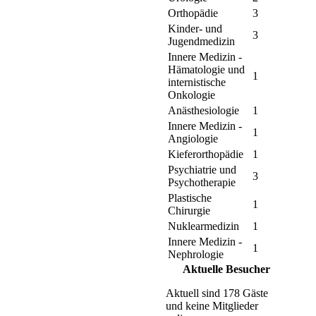
Orthopädie
3
Kinder- und
3
Jugendmedizin
Innere Medizin -
Hämatologie und
1
internistische
Onkologie
Anästhesiologie
1
Innere Medizin -
1
Angiologie
Kieferorthopädie
1
Psychiatrie und
3
Psychotherapie
Plastische
1
Chirurgie
Nuklearmedizin
1
Innere Medizin -
1
Nephrologie
Aktuelle Besucher
Aktuell sind 178 Gäste
und keine Mitglieder