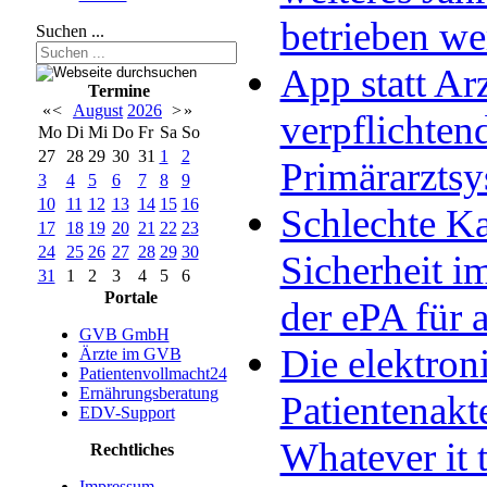
betrieben w
Suchen ...
App statt Arz
Termine
«
<
August
2026
>
»
verpflichten
Mo
Di
Mi
Do
Fr
Sa
So
27
28
29
30
31
1
2
Primärarzts
3
4
5
6
7
8
9
10
11
12
13
14
15
16
Schlechte Ka
17
18
19
20
21
22
23
24
25
26
27
28
29
30
Sicherheit im
31
1
2
3
4
5
6
Portale
der ePA für a
GVB GmbH
Die elektron
Ärzte im GVB
Patientenvollmacht24
Ernährungsberatung
Patientenakt
EDV-Support
Whatever it 
Rechtliches
Impressum