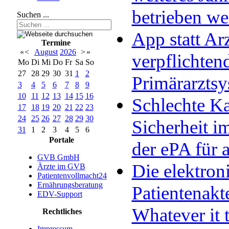
betrieben w
Suchen ...
App statt Arz
Termine
«
<
August
2026
>
»
verpflichten
Mo
Di
Mi
Do
Fr
Sa
So
27
28
29
30
31
1
2
Primärarzts
3
4
5
6
7
8
9
10
11
12
13
14
15
16
Schlechte Ka
17
18
19
20
21
22
23
24
25
26
27
28
29
30
Sicherheit im
31
1
2
3
4
5
6
Portale
der ePA für a
GVB GmbH
Die elektron
Ärzte im GVB
Patientenvollmacht24
Ernährungsberatung
Patientenakt
EDV-Support
Whatever it 
Rechtliches
Impressum