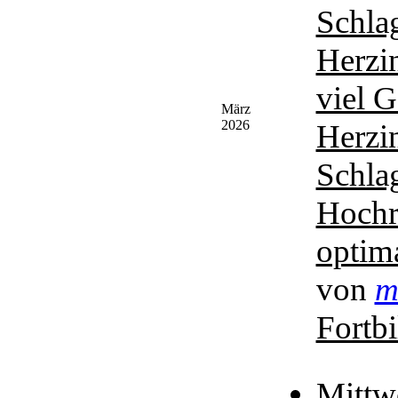
Schla
Herzin
viel 
März
2026
Herzi
Schlag
Hochr
optim
von
m
Fortb
Mittw