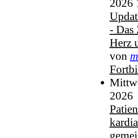
2026 
Updat
- Das
Herz 
von
m
Fortb
Mittw
2026
Patien
kardi
gemei