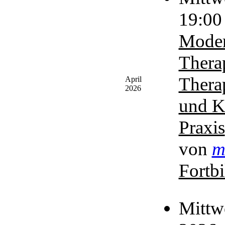
19:00
Moder
Thera
Thera
April
2026
und K
Praxis
von
m
Fortb
Mittw