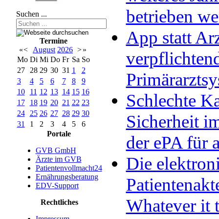
betrieben w
Suchen ...
App statt Arz
Termine
«
<
August
2026
>
»
verpflichten
Mo
Di
Mi
Do
Fr
Sa
So
27
28
29
30
31
1
2
Primärarzts
3
4
5
6
7
8
9
10
11
12
13
14
15
16
Schlechte Ka
17
18
19
20
21
22
23
24
25
26
27
28
29
30
Sicherheit im
31
1
2
3
4
5
6
Portale
der ePA für a
GVB GmbH
Die elektron
Ärzte im GVB
Patientenvollmacht24
Ernährungsberatung
Patientenakt
EDV-Support
Whatever it 
Rechtliches
Impressum