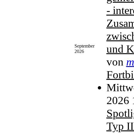
- inte
Zusam
zwisc
und K
September
2026
von
m
Fortb
Mittw
2026 
Spotli
Typ II