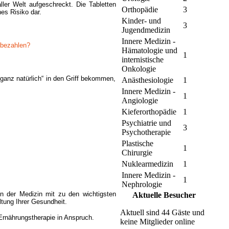
ler Welt aufgeschreckt. Die Tabletten
Orthopädie
3
hes Risiko dar.
Kinder- und
3
Jugendmedizin
Innere Medizin -
u bezahlen?
Hämatologie und
1
internistische
Onkologie
ganz natürlich“ in den Griff bekommen,
Anästhesiologie
1
Innere Medizin -
1
Angiologie
Kieferorthopädie
1
Psychiatrie und
3
Psychotherapie
Plastische
1
Chirurgie
Nuklearmedizin
1
Innere Medizin -
n
1
Nephrologie
in der Medizin mit zu den wichtigsten
Aktuelle Besucher
ltung Ihrer Gesundheit.
Aktuell sind 44 Gäste und
rnährungstherapie in Anspruch.
keine Mitglieder online