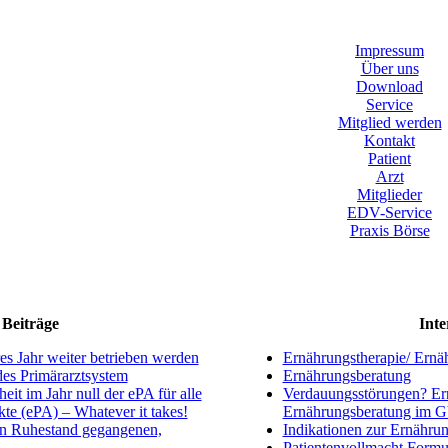
Impressum
Über uns
Download
Service
Mitglied werden
Kontakt
Patient
Arzt
Mitglieder
EDV-Service
Praxis Börse
Beiträge
Inte
s Jahr weiter betrieben werden
Ernährungstherapie/ Ernä
ndes Primärarztsystem
Ernährungsberatung
eit im Jahr null der ePA für alle
Verdauungsstörungen? Ern
kte (ePA) – Whatever it takes!
Ernährungsberatung im 
en Ruhestand gegangenen,
Indikationen zur Ernährun
Patientenvollmacht Formu