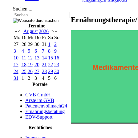
Suchen ...
Ernährungstherapie/
Termine
«
<
August
2026
>
»
Mo
Di
Mi
Do
Fr
Sa
So
27
28
29
30
31
1
2
3
4
5
6
7
8
9
10
11
12
13
14
15
16
17
18
19
20
21
22
23
Medikament
24
25
26
27
28
29
30
31
1
2
3
4
5
6
Portale
GVB GmbH
Ärzte im GVB
Patientenvollmacht24
Ernährungsberatung
EDV-Support
Rechtliches
Impressum