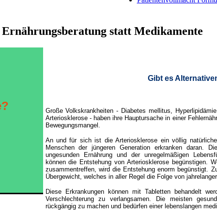
 Ernährungsberatung statt Medikamente
Gibt es Alternative
e?
Große Volkskrankheiten - Diabetes mellitus, Hyperlipidämie,
Arteriosklerose - haben ihre Hauptursache in einer Fehlernä
Bewegungsmangel.
An und für sich ist die Arteriosklerose ein völlig natürli
Menschen der jüngeren Generation erkranken daran. Die
ungesunden Ernährung und der unregelmäßigen Lebensfü
können die Entstehung von Arteriosklerose begünstigen. W
zusammentreffen, wird die Entstehung enorm begünstigt. Zu
Übergewicht, welches in aller Regel die Folge von jahrelange
Diese Erkrankungen können mit Tabletten behandelt werd
Verschlechterung zu verlangsamen. Die meisten gesund
rückgängig zu machen und bedürfen einer lebenslangen med