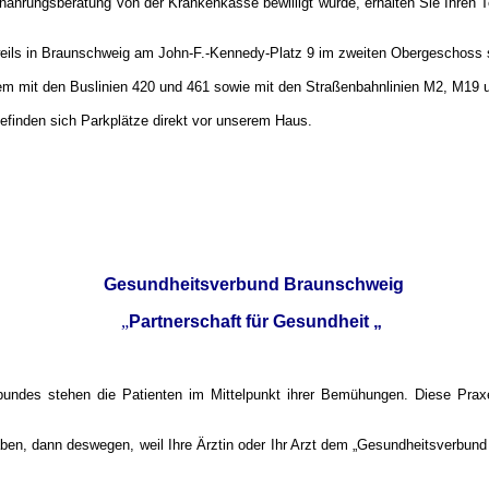
ährungsberatung von der Krankenkasse bewilligt wurde, erhalten Sie Ihren T
weils in Braunschweig am John-F.-Kennedy-Platz 9 im zweiten Obergeschoss s
 mit den Buslinien 420 und 461 sowie mit den Straßenbahnlinien M2, M19 u
inden sich Parkplätze direkt vor unserem Haus.
Gesundheitsverbund Braunschweig
„
Partnerschaft für Gesundheit „
undes stehen die Patienten im Mittelpunkt ihrer Bemühungen. Diese Praxen
n, dann deswegen, weil Ihre Ärztin oder Ihr Arzt dem „Gesundheitsverbund 