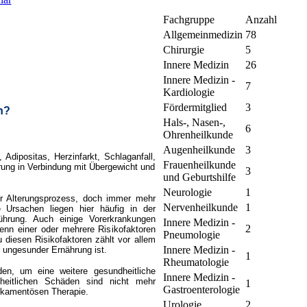
Fachgruppe
Anzahl
Allgemeinmedizin
78
Chirurgie
5
Innere Medizin
26
Innere Medizin -
7
Kardiologie
Fördermitglied
3
n?
Hals-, Nasen-,
6
Ohrenheilkunde
Augenheilkunde
3
 Adipositas, Herzinfarkt, Schlaganfall,
Frauenheilkunde
hrung in Verbindung mit Übergewicht und
3
und Geburtshilfe
Neurologie
1
cher Alterungsprozess, doch immer mehr
Nervenheilkunde
1
 Ursachen liegen hier häufig in der
hrung. Auch einige Vorerkrankungen
Innere Medizin -
2
enn einer oder mehrere Risikofaktoren
Pneumologie
 diesen Risikofaktoren zählt vor allem
Innere Medizin -
r ungesunder Ernährung ist.
1
Rheumatologie
en, um eine weitere gesundheitliche
Innere Medizin -
heitlichen Schäden sind nicht mehr
1
Gastroenterologie
ikamentösen Therapie.
Urologie
2