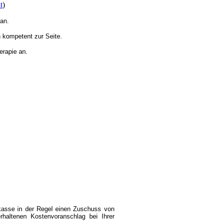
t
)
an.
n kompetent zur Seite.
erapie an.
nkasse in der Regel einen Zuschuss von
haltenen Kostenvoranschlag bei Ihrer