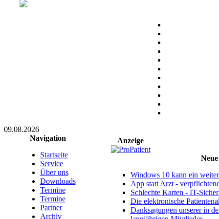
09.08.2026
Navigation
Anzeige
Startseite
Neue 
Service
Über uns
Windows 10 kann ein weitere
Downloads
App statt Arzt - verpflichte
Termine
Schlechte Karten - IT-Sicherh
Termine
Die elektronische Patientena
Partner
Danksagungen unserer in d
Archiv
langjährigen Mitglieder