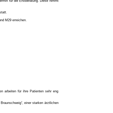
ermin für die Erstberatung. Diese nimmt
tatt.
nd M29 erreichen.
 arbeiten für ihre Patienten sehr eng
Braunschweig“, einer starken ärztlichen