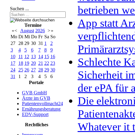
betrieben w
Suchen ...
App statt Arz
Termine
«
<
August
2026
>
»
verpflichten
Mo
Di
Mi
Do
Fr
Sa
So
27
28
29
30
31
1
2
Primärarzts
3
4
5
6
7
8
9
10
11
12
13
14
15
16
Schlechte Ka
17
18
19
20
21
22
23
24
25
26
27
28
29
30
Sicherheit im
31
1
2
3
4
5
6
Portale
der ePA für a
GVB GmbH
Die elektron
Ärzte im GVB
Patientenvollmacht24
Ernährungsberatung
Patientenakt
EDV-Support
Whatever it 
Rechtliches
Impressum