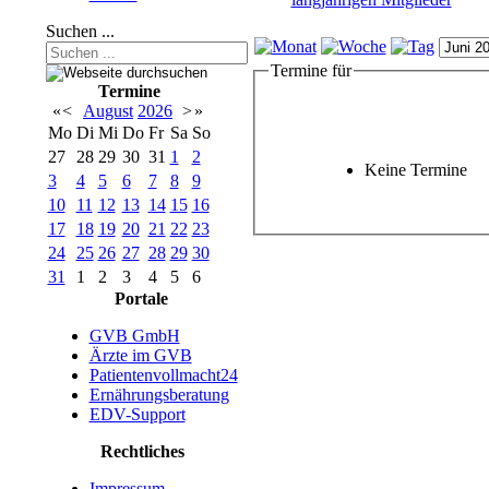
Suchen ...
Termine für
Termine
«
<
August
2026
>
»
Mo
Di
Mi
Do
Fr
Sa
So
27
28
29
30
31
1
2
Keine Termine
3
4
5
6
7
8
9
10
11
12
13
14
15
16
17
18
19
20
21
22
23
24
25
26
27
28
29
30
31
1
2
3
4
5
6
Portale
GVB GmbH
Ärzte im GVB
Patientenvollmacht24
Ernährungsberatung
EDV-Support
Rechtliches
Impressum