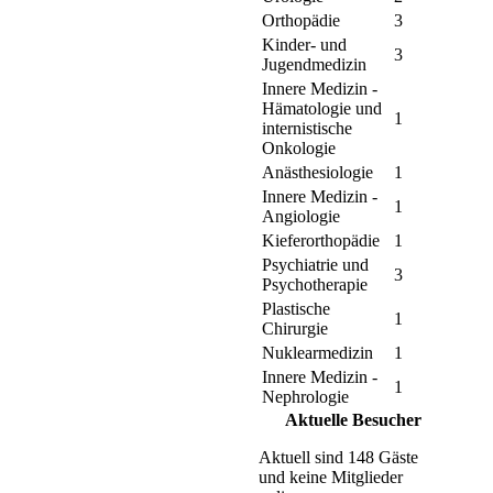
Orthopädie
3
Kinder- und
3
Jugendmedizin
Innere Medizin -
Hämatologie und
1
internistische
Onkologie
Anästhesiologie
1
Innere Medizin -
1
Angiologie
Kieferorthopädie
1
Psychiatrie und
3
Psychotherapie
Plastische
1
Chirurgie
Nuklearmedizin
1
Innere Medizin -
1
Nephrologie
Aktuelle Besucher
Aktuell sind 148 Gäste
und keine Mitglieder