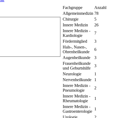
Fachgruppe
Anzahl
Allgemeinmedizin
78
Chirurgie
5
Innere Medizin
26
Innere Medizin -
7
Kardiologie
Fördermitglied
3
Hals-, Nasen-,
6
Ohrenheilkunde
Augenheilkunde
3
Frauenheilkunde
3
und Geburtshilfe
Neurologie
1
Nervenheilkunde
1
Innere Medizin -
2
Pneumologie
Innere Medizin -
1
Rheumatologie
Innere Medizin -
1
Gastroenterologie
Urologie
2