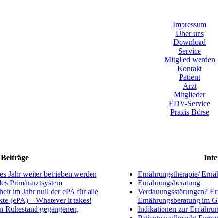
Impressum
Über uns
Download
Service
Mitglied werden
Kontakt
Patient
Arzt
Mitglieder
EDV-Service
Praxis Börse
Beiträge
Inte
s Jahr weiter betrieben werden
Ernährungstherapie/ Ernä
ndes Primärarztsystem
Ernährungsberatung
eit im Jahr null der ePA für alle
Verdauungsstörungen? Ern
kte (ePA) – Whatever it takes!
Ernährungsberatung im 
en Ruhestand gegangenen,
Indikationen zur Ernährun
Patientenvollmacht Formu