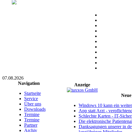
07.08.2026
Navigation
Anzeige
Startseite
Neue 
Service
Über uns
Windows 10 kann ein weitere
Downloads
App statt Arzt - verpflichte
Termine
Schlechte Karten - IT-Sicherh
Termine
Die elektronische Patientena
Partner
Danksagungen unserer in d
Archiv
langjährigen Mitglieder