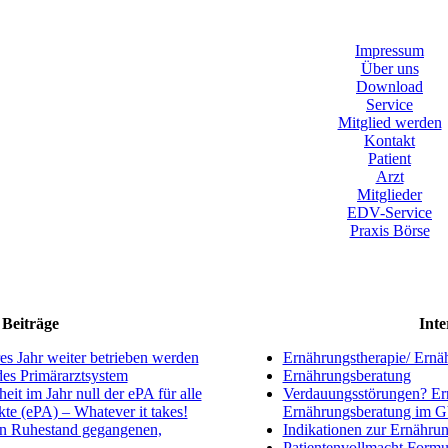
Impressum
Über uns
Download
Service
Mitglied werden
Kontakt
Patient
Arzt
Mitglieder
EDV-Service
Praxis Börse
Beiträge
Inte
s Jahr weiter betrieben werden
Ernährungstherapie/ Ernä
ndes Primärarztsystem
Ernährungsberatung
eit im Jahr null der ePA für alle
Verdauungsstörungen? Ern
kte (ePA) – Whatever it takes!
Ernährungsberatung im 
en Ruhestand gegangenen,
Indikationen zur Ernährun
Patientenvollmacht Formu