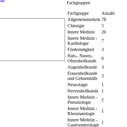
Fachgruppen
Fachgruppe
Anzahl
Allgemeinmedizin
78
Chirurgie
5
Innere Medizin
26
Innere Medizin -
7
Kardiologie
Fördermitglied
3
Hals-, Nasen-,
6
Ohrenheilkunde
Augenheilkunde
3
Frauenheilkunde
3
und Geburtshilfe
Neurologie
1
Nervenheilkunde
1
Innere Medizin -
2
Pneumologie
Innere Medizin -
1
Rheumatologie
Innere Medizin -
1
Gastroenterologie