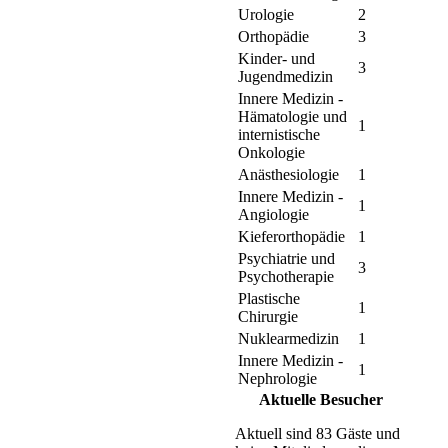
Urologie
2
Orthopädie
3
Kinder- und
3
Jugendmedizin
Innere Medizin -
Hämatologie und
1
internistische
Onkologie
Anästhesiologie
1
Innere Medizin -
1
Angiologie
Kieferorthopädie
1
Psychiatrie und
3
Psychotherapie
Plastische
1
Chirurgie
Nuklearmedizin
1
Innere Medizin -
1
Nephrologie
Aktuelle Besucher
Aktuell sind 83 Gäste und