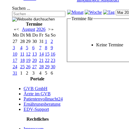
Suchen ...
Termine für
Termine
«
<
August
2026
>
»
Mo
Di
Mi
Do
Fr
Sa
So
27
28
29
30
31
1
2
Keine Termine
3
4
5
6
7
8
9
10
11
12
13
14
15
16
17
18
19
20
21
22
23
24
25
26
27
28
29
30
31
1
2
3
4
5
6
Portale
GVB GmbH
Ärzte im GVB
Patientenvollmacht24
Ernährungsberatung
EDV-Support
Rechtliches
Impressum