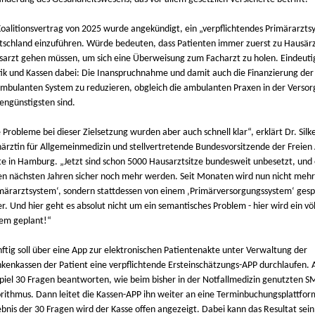
oalitionsvertrag von 2025 wurde angekündigt, ein „verpflichtendes Primärarzts
schland einzuführen. Würde bedeuten, dass Patienten immer zuerst zu Hausärz
arzt gehen müssen, um sich eine Überweisung zum Facharzt zu holen. Eindeuti
tik und Kassen dabei: Die Inanspruchnahme und damit auch die Finanzierung der
mbulanten System zu reduzieren, obgleich die ambulanten Praxen in der Verso
engünstigsten sind.
 Probleme bei dieser Zielsetzung wurden aber auch schnell klar“, erklärt Dr. Silk
ärztin für Allgemeinmedizin und stellvertretende Bundesvorsitzende der Freien
e in Hamburg. „Jetzt sind schon 5000 Hausarztsitze bundesweit unbesetzt, und
en nächsten Jahren sicher noch mehr werden. Seit Monaten wird nun nicht meh
märarztsystem‘, sondern stattdessen von einem ‚Primärversorgungssystem‘ gesp
r. Und hier geht es absolut nicht um ein semantisches Problem - hier wird ein vö
tem geplant!“
ftig soll über eine App zur elektronischen Patientenakte unter Verwaltung der
kenkassen der Patient eine verpflichtende Ersteinschätzungs-APP durchlaufen. 
piel 30 Fragen beantworten, wie beim bisher in der Notfallmedizin genutzten 
rithmus. Dann leitet die Kassen-APP ihn weiter an eine Terminbuchungsplattfor
bnis der 30 Fragen wird der Kasse offen angezeigt. Dabei kann das Resultat sei