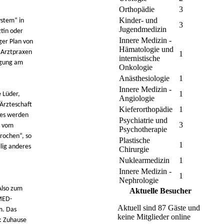
Orthopädie
3
Kinder- und
ystem“ in
3
Jugendmedizin
tin oder
Innere Medizin -
ger Plan von
Hämatologie und
 Arztpraxen
1
internistische
rgung am
Onkologie
Anästhesiologie
1
Innere Medizin -
1
e Lüder,
Angiologie
 Ärzteschaft
Kieferorthopädie
1
 es werden
Psychiatrie und
3
r vom
Psychotherapie
rochen“, so
Plastische
1
llig anderes
Chirurgie
Nuklearmedizin
1
Innere Medizin -
1
Nephrologie
Also zum
Aktuelle Besucher
SMED-
Aktuell sind 87 Gäste und
m. Das
keine Mitglieder online
n: Zuhause