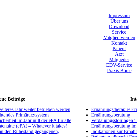
Impressum
Über uns
Download
Service
Mitglied werden
Kontakt
Patient
Arzt
Mitglieder
EDV-Service
Praxis Börse
eue Beiträge
Int
iteres Jahr weiter betrieben werden
Ernährungstherapie/ Er
ichtendes Primärarztsystem
Ernährungsberatung
cherheit im Jahr null der ePA für alle
Verdauungsstörungen? 
ntenakte (ePA) – Whatever it takes!
Ernährungsberatung i
in den Ruhestand gegangenen,
Indikationen zur Ernäh
Patientenvollmacht For