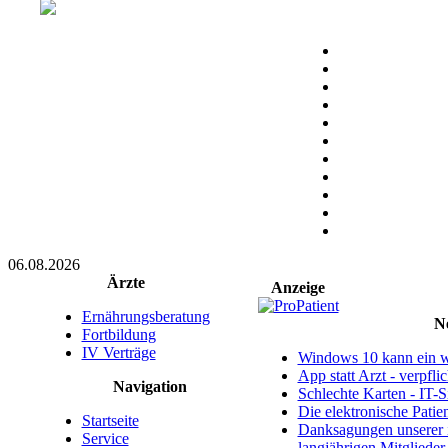
06.08.2026
Ärzte
Anzeige
Ernährungsberatung
N
Fortbildung
IV Verträge
Windows 10 kann ein we
App statt Arzt - verpfl
Navigation
Schlechte Karten - IT-Si
Die elektronische Patie
Startseite
Danksagungen unserer 
Service
langjährigen Mitglieder