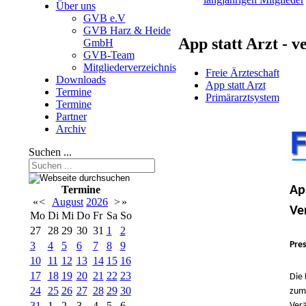
Über uns
GVB e.V
GVB Harz & Heide
App statt Arzt - 
GmbH
GVB-Team
Mitgliederverzeichnis
Freie Ärzteschaft
Downloads
App statt Arzt
Termine
Primärarztsystem
Termine
Partner
Archiv
Suchen ...
Ap
Termine
«
<
August
2026
>
»
Ve
Mo
Di
Mi
Do
Fr
Sa
So
27
28
29
30
31
1
2
Pre
3
4
5
6
7
8
9
10
11
12
13
14
15
16
17
18
19
20
21
22
23
Die 
24
25
26
27
28
29
30
zum 
31
1
2
3
4
5
6
Verä