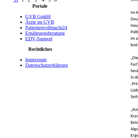
Portale
Im K
GVB GmbH
Deut
Ärzte im GVB
Haus
Patientenvollmacht24
Poli
Ernährungsberatung
EDV-Support
im a
kost
Rechtliches
„Die
Impressum
Fach
Datenschutzerklärung
heut
in d
‚Pri
Lüde
Sys
„Kün
Kran
Beis
Algo
Erge