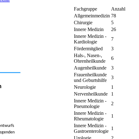
Fachgruppe
Anzahl
Allgemeinmedizin
78
Chirurgie
5
Innere Medizin
26
Innere Medizin -
7
Kardiologie
Fördermitglied
3
Hals-, Nasen-,
6
Ohrenheilkunde
Augenheilkunde
3
Frauenheilkunde
3
und Geburtshilfe
h
Neurologie
1
Nervenheilkunde
1
Innere Medizin -
2
Pneumologie
Innere Medizin -
1
Rheumatologie
Innere Medizin -
entwurfs
1
Gastroenterologie
dlegenden
Urologie
2