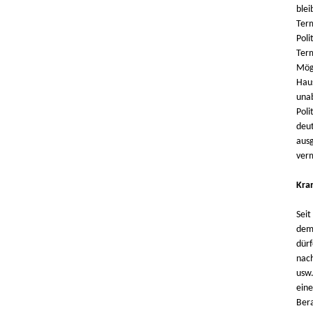
blei
Term
Poli
Term
Mögl
Haus
unab
Poli
deut
ausg
verm
Kra
Seit
dem 
dürf
nac
usw.
eine
Bera