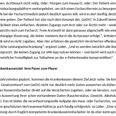
ben, Arztbesuch nicht nötig. Oder: Morgen zum Hausarzt, oder: Der Patient wir
inbuchungsplattform weitergeleitet, um sich einen Facharzttermin zu besorgen
tik bei der Facharztmedizin jedoch deutlich sparen will, wird es dort künftig deut
ine geben. Der Patient hat also nach dem Konzept des ‚GeDIG‘ in Zukunft kein
ichkeit eines einfachen, direkten Zugangs zum Arzt oder zur Ärztin mehr - wed
ärztin noch zum Facharzt. Freie Arztwahl ist dann genauso abgeschafft wie eine
hängige Steuerung, die bisher meistens durch die Arztpraxen erfolgt.“, kritisiert
tik wird es nicht zugeben. Aber hier erfahren die gesetzlich Versicherten offenku
liche Leistungseinschränkung“, ergänzt Lüder. „Und es werden natürlich alle Bü
egrenzt, die keinen Zugang zur ePA-App nutzen können – und damit wird auch 
eintliche Freiwilligkeit zur Teilnahme an der e-Patientenakte kompromittiert“.
nkenkassenziel: Vom Payer zum Player
 Jahrzehnten geplant, kommen die Krankenkassen diesem Ziel jetzt nahe: Sie kö
Gesetzentwurf zum GeDIG nicht nur deutlich mehr Daten auswerten als bisher.
en Kassenmitarbeiter direkt auf die Versicherten zugehen, oder sie beraten, zum
h Auswertung ihrer schon vorhandenen Daten (Raucherstatus, Gewicht, Alkohol
). Das ist bisher die verantwortungsvolle Aufgabe des Haus- oder Facharztes, un
m geschützten Vertrauensverhältnis ja auch häufig erfolgreich, so Lüder. „Eine 
tung durch fraglich kompetente Krankenkassenmitarbeiter ist da eher kontrapr