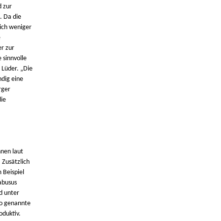
d zur
. Da die
lich weniger
e
er zur
 sinnvolle
 Lüder. „Die
ndig eine
rger
die
nnen laut
 Zusätzlich
 Beispiel
abusus
d unter
so genannte
oduktiv.