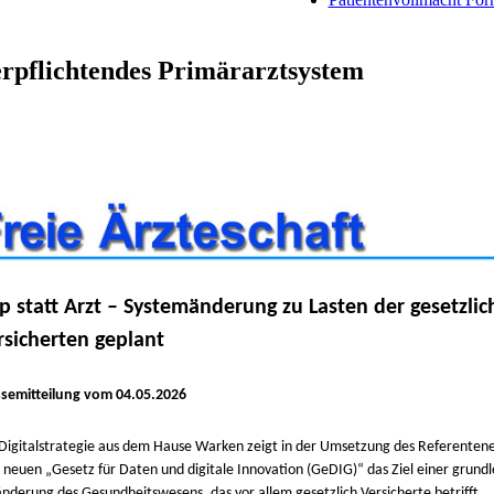
verpflichtendes Primärarztsystem
p statt Arzt – Systemänderung zu Lasten der gesetzlic
rsicherten geplant
ssemitteilung vom 04.05.2026
Digitalstrategie aus dem Hause Warken zeigt in der Umsetzung des Referenten
neuen „Gesetz für Daten und digitale Innovation (GeDIG)“ das Ziel einer grun
nderung des Gesundheitswesens, das vor allem gesetzlich Versicherte betrifft.