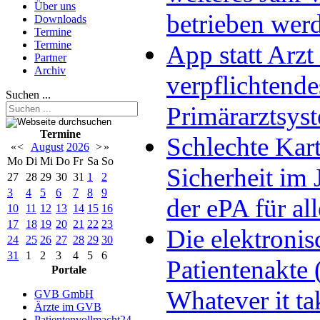
Über uns
betrieben wer
Downloads
Termine
Termine
App statt Arzt 
Partner
Archiv
verpflichtende
Suchen ...
Primärarztsys
Termine
Schlechte Kart
«
<
August
2026
>
»
Mo
Di
Mi
Do
Fr
Sa
So
Sicherheit im 
27
28
29
30
31
1
2
3
4
5
6
7
8
9
der ePA für all
10
11
12
13
14
15
16
17
18
19
20
21
22
23
Die elektronis
24
25
26
27
28
29
30
31
1
2
3
4
5
6
Patientenakte 
Portale
Whatever it ta
GVB GmbH
Ärzte im GVB
Patientenvollmacht24