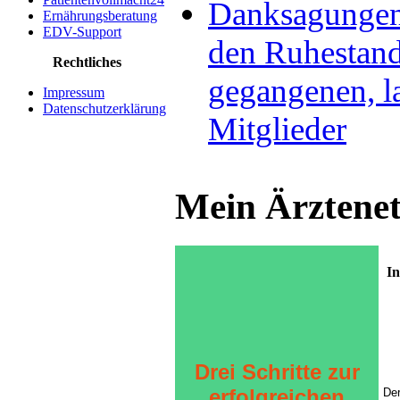
Danksagungen 
Ernährungsberatung
EDV-Support
den Ruhestan
Rechtliches
gegangenen, l
Impressum
Datenschutzerklärung
Mitglieder
Mein Ärztene
In
Drei Schritte zur
erfolgreichen
De