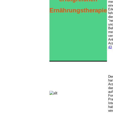
me
ein
Ernährungstherapie
Er
fe
di
"ne
un
Be
mel
ver
An
Arz
43
De
han
Arz
das
au
Fo
Pra
Int
ha
wir