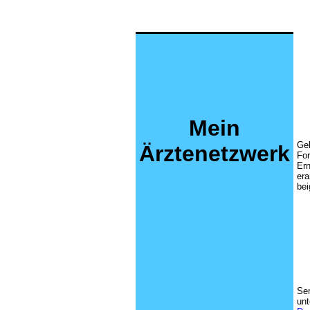
Mein
Ge
Ärztenetzwerk
Fo
Er
era
bei
Se
un