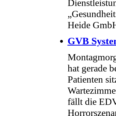
Dienstleist
„Gesundheit
Heide GmbH“
GVB Syste
Montagmorge
hat gerade b
Patienten sit
Wartezimmer
fällt die ED
Horrorszenar