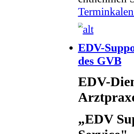
Terminkalen
EDV-Suppor
des GVB
EDV-Diens
Arztprax
„EDV Su