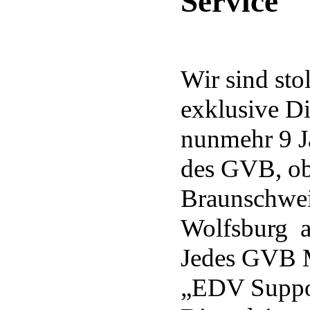
Service"
Wir sind sto
exklusive Di
nunmehr 9 Ja
des GVB, ob
Braunschwei
Wolfsburg a
Jedes GVB M
„EDV Suppor