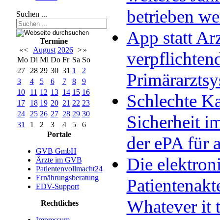
betrieben w
Suchen ...
App statt Arz
Termine
«
<
August
2026
>
»
verpflichten
Mo
Di
Mi
Do
Fr
Sa
So
27
28
29
30
31
1
2
Primärarzts
3
4
5
6
7
8
9
10
11
12
13
14
15
16
Schlechte Ka
17
18
19
20
21
22
23
24
25
26
27
28
29
30
Sicherheit im
31
1
2
3
4
5
6
Portale
der ePA für a
GVB GmbH
Die elektron
Ärzte im GVB
Patientenvollmacht24
Ernährungsberatung
Patientenakt
EDV-Support
Whatever it 
Rechtliches
Impressum