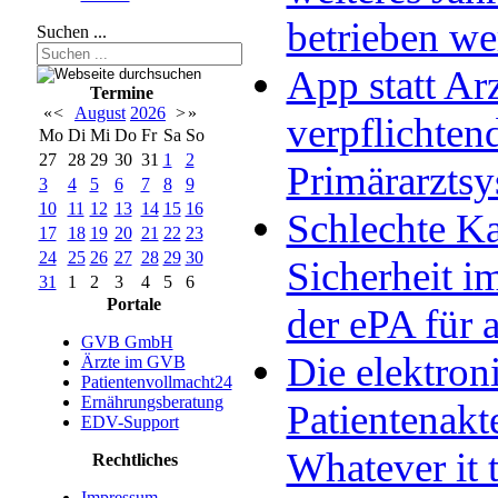
betrieben w
Suchen ...
App statt Arz
Termine
«
<
August
2026
>
»
verpflichten
Mo
Di
Mi
Do
Fr
Sa
So
27
28
29
30
31
1
2
Primärarzts
3
4
5
6
7
8
9
10
11
12
13
14
15
16
Schlechte Ka
17
18
19
20
21
22
23
24
25
26
27
28
29
30
Sicherheit im
31
1
2
3
4
5
6
Portale
der ePA für a
GVB GmbH
Die elektron
Ärzte im GVB
Patientenvollmacht24
Ernährungsberatung
Patientenakt
EDV-Support
Whatever it 
Rechtliches
Impressum