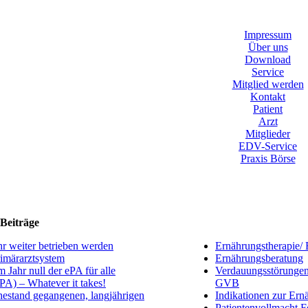
Impressum
Über uns
Download
Service
Mitglied werden
Kontakt
Patient
Arzt
Mitglieder
EDV-Service
Praxis Börse
Beiträge
r weiter betrieben werden
Ernährungstherapie/ 
rimärarztsystem
Ernährungsberatung
m Jahr null der ePA für alle
Verdauungsstörungen
ePA) – Whatever it takes!
GVB
estand gegangenen, langjährigen
Indikationen zur Ern
Patientenvollmacht F