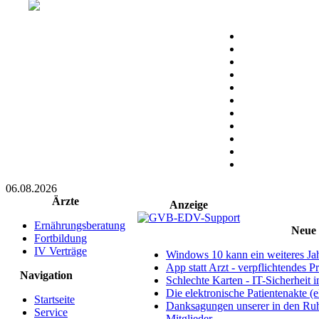
06.08.2026
Ärzte
Anzeige
Ernährungsberatung
Neue 
Fortbildung
IV Verträge
Windows 10 kann ein weiteres Jah
App statt Arzt - verpflichtendes P
Navigation
Schlechte Karten - IT-Sicherheit i
Die elektronische Patientenakte (
Startseite
Danksagungen unserer in den Ruh
Service
Mitglieder