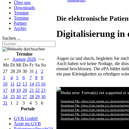
Über uns
Downloads
Termine
Die elektronische Patien
Termine
Partner
Archiv
Digitalisierung i
Suchen ...
Termine
Augen zu und durch, begleiten Sie mich 
«
<
August
2026
>
»
Auch haben wir keine Notlage, die dr
Mo
Di
Mi
Do
Fr
Sa
So
einmal beschlossen. Die ePA bildet dafü
27
28
29
30
31
1
2
ein paar Kleinigkeiten zu erledigen wär
3
4
5
6
7
8
9
10
11
12
13
14
15
16
17
18
19
20
21
22
23
24
25
26
27
28
29
30
31
1
2
3
4
5
6
Portale
GVB GmbH
Ärzte im GVB
Patientenvollmacht24