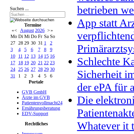
betrieben w
Suchen ...
App statt Arz
Termine
«
<
August
2026
>
»
verpflichten
Mo
Di
Mi
Do
Fr
Sa
So
27
28
29
30
31
1
2
Primärarzts
3
4
5
6
7
8
9
10
11
12
13
14
15
16
Schlechte Ka
17
18
19
20
21
22
23
24
25
26
27
28
29
30
Sicherheit im
31
1
2
3
4
5
6
Portale
der ePA für a
GVB GmbH
Die elektron
Ärzte im GVB
Patientenvollmacht24
Ernährungsberatung
Patientenakt
EDV-Support
Whatever it 
Rechtliches
Impressum