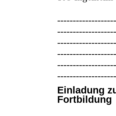
------------------
------------------
------------------
------------------
------------------
------------------
Einladung zu
Fortbildung