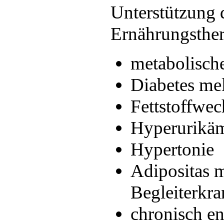
Unterstützung 
Ernährungsther
metabolisch
Diabetes mell
Fettstoffwec
Hyperurikäm
Hypertonie
Adipositas m
Begleiterkr
chronisch en