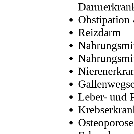
Darmerkran
Obstipation 
Reizdarm
Nahrungsmit
Nahrungsmitt
Nierenerkra
Gallenwegs
Leber- und 
Krebserkra
Osteoporose