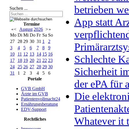
betrieben w
Suchen ...
App statt Arz
Termine
«
<
August
2026
>
»
verpflichten
Mo
Di
Mi
Do
Fr
Sa
So
27
28
29
30
31
1
2
Primärarzts
3
4
5
6
7
8
9
10
11
12
13
14
15
16
Schlechte Ka
17
18
19
20
21
22
23
24
25
26
27
28
29
30
Sicherheit im
31
1
2
3
4
5
6
Portale
der ePA für a
GVB GmbH
Die elektron
Ärzte im GVB
Patientenvollmacht24
Ernährungsberatung
Patientenakt
EDV-Support
Whatever it 
Rechtliches
Impressum