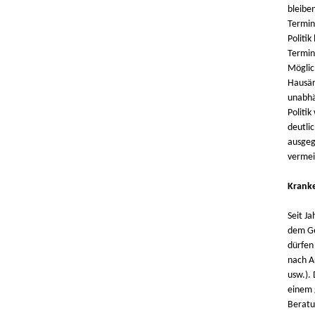
bleibe
Termin
Politik
Termin
Möglic
Hausär
unabhän
Politik
deutli
ausgeg
vermei
Kranke
Seit J
dem Ge
dürfen
nach A
usw.).
einem 
Beratu