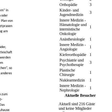
Orthopädie
3
Kinder- und
em“ in
3
Jugendmedizin
n oder
Innere Medizin -
 Plan von
Hämatologie und
rztpraxen
1
internistische
ung am
Onkologie
Anästhesiologie
1
Innere Medizin -
1
üder,
Angiologie
zteschaft
Kieferorthopädie
1
s werden
Psychiatrie und
3
om
Psychotherapie
chen“, so
Plastische
1
g anderes
Chirurgie
Nuklearmedizin
1
Innere Medizin -
1
Nephrologie
so zum
Aktuelle Besucher
D-
Aktuell sind 216 Gäste
 Das
und keine Mitglieder
Zuhause