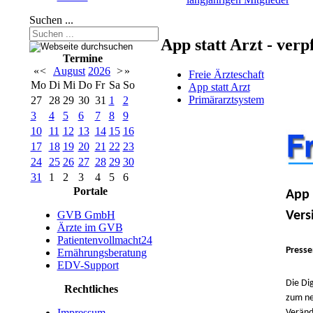
Suchen ...
App statt Arzt - ver
Termine
«
<
August
2026
>
»
Freie Ärzteschaft
Mo
Di
Mi
Do
Fr
Sa
So
App statt Arzt
Primärarztsystem
27
28
29
30
31
1
2
3
4
5
6
7
8
9
10
11
12
13
14
15
16
17
18
19
20
21
22
23
24
25
26
27
28
29
30
31
1
2
3
4
5
6
Portale
App 
Vers
GVB GmbH
Ärzte im GVB
Patientenvollmacht24
Presse
Ernährungsberatung
EDV-Support
Die Di
Rechtliches
zum ne
Impressum
Veränd