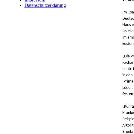
Datenschutzerklärung
Im Koa
Deutsc
Hausar
Politi
im amb
kosten
„Die Pr
Fachär
heute 
in den
‚Primä
Lüder. 
System
„Künft
Kranke
Beispi
Algori
Ergebn