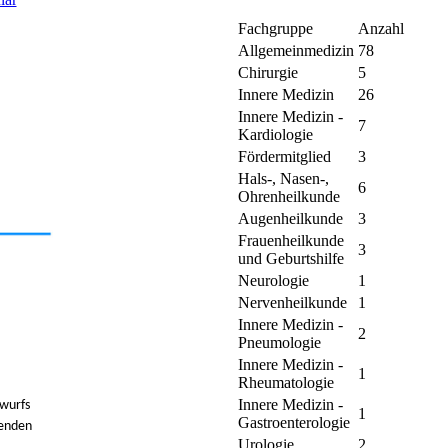
Fachgruppe
Anzahl
Allgemeinmedizin
78
Chirurgie
5
Innere Medizin
26
Innere Medizin -
7
Kardiologie
Fördermitglied
3
Hals-, Nasen-,
6
Ohrenheilkunde
Augenheilkunde
3
Frauenheilkunde
3
und Geburtshilfe
Neurologie
1
Nervenheilkunde
1
Innere Medizin -
2
Pneumologie
Innere Medizin -
1
Rheumatologie
Innere Medizin -
wurfs
1
Gastroenterologie
genden
Urologie
2