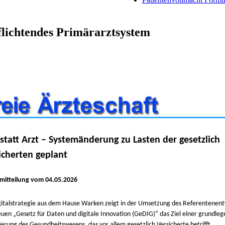
pflichtendes Primärarztsystem
statt Arzt – Systemänderung zu Lasten der gesetzlich
icherten geplant
mitteilung vom 04.05.2026
gitalstrategie aus dem Hause Warken zeigt in der Umsetzung des Referentenent
uen „Gesetz für Daten und digitale Innovation (GeDIG)“ das Ziel einer grundle
erung des Gesundheitswesens, das vor allem gesetzlich Versicherte betrifft.