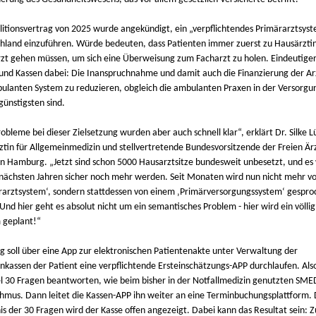
litionsvertrag von 2025 wurde angekündigt, ein „verpflichtendes Primärarztsyst
hland einzuführen. Würde bedeuten, dass Patienten immer zuerst zu Hausärzti
zt gehen müssen, um sich eine Überweisung zum Facharzt zu holen. Eindeutiger
k und Kassen dabei: Die Inanspruchnahme und damit auch die Finanzierung der A
ulanten System zu reduzieren, obgleich die ambulanten Praxen in der Versorg
günstigsten sind.
obleme bei dieser Zielsetzung wurden aber auch schnell klar“, erklärt Dr. Silke L
ztin für Allgemeinmedizin und stellvertretende Bundesvorsitzende der Freien Är
in Hamburg. „Jetzt sind schon 5000 Hausarztsitze bundesweit unbesetzt, und e
 nächsten Jahren sicher noch mehr werden. Seit Monaten wird nun nicht mehr v
rarztsystem‘, sondern stattdessen von einem ‚Primärversorgungssystem‘ gespro
Und hier geht es absolut nicht um ein semantisches Problem - hier wird ein völli
 geplant!“
ig soll über eine App zur elektronischen Patientenakte unter Verwaltung der
nkassen der Patient eine verpflichtende Ersteinschätzungs-APP durchlaufen. Al
el 30 Fragen beantworten, wie beim bisher in der Notfallmedizin genutzten SME
thmus. Dann leitet die Kassen-APP ihn weiter an eine Terminbuchungsplattform.
is der 30 Fragen wird der Kasse offen angezeigt. Dabei kann das Resultat sein: 