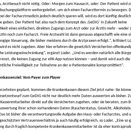
n, Arztbesuch nicht nötig. Oder: Morgen zum Hausarzt, oder: Der Patient wird z
buchungsplattform weitergeleitet, um sich einen Facharzttermin zu besorgen. D
 bei der Facharztmedizin jedoch deutlich sparen will, wird es dort künftig deutlic
e geben. Der Patient hat also nach dem Konzept des ‚GeDIG‘ in Zukunft keine
hkeit eines einfachen, direkten Zugangs zum Arzt oder zur Ärztin mehr - weder 
ztin noch zum Facharzt. Freie Arztwahl ist dann genauso abgeschafft wie eine si
gige Steuerung, die bisher meistens durch die Arztpraxen erfolgt.“, kritisiert L
 wird es nicht zugeben. Aber hier erfahren die gesetzlich Versicherten offenkundi
che Leistungseinschränkung“, ergänzt Lüder. „Und es werden natürlich alle Bürge
renzt, die keinen Zugang zur ePA-App nutzen können – und damit wird auch die
ntliche Freiwilligkeit zur Teilnahme an der e-Patientenakte kompromittiert“.
nkassenziel: Vom Payer zum Player
ahrzehnten geplant, kommen die Krankenkassen diesem Ziel jetzt nahe: Sie könne
setzentwurf zum GeDIG nicht nur deutlich mehr Daten auswerten als bisher. Zu
 Kassenmitarbeiter direkt auf die Versicherten zugehen, oder sie beraten, zum Be
uswertung ihrer schon vorhandenen Daten (Raucherstatus, Gewicht, Alkoholab
 Das ist bisher die verantwortungsvolle Aufgabe des Haus- oder Facharztes, und 
geschützten Vertrauensverhältnis ja auch häufig erfolgreich, so Lüder. „Eine so
ng durch fraglich kompetente Krankenkassenmitarbeiter ist da eher kontraprodu