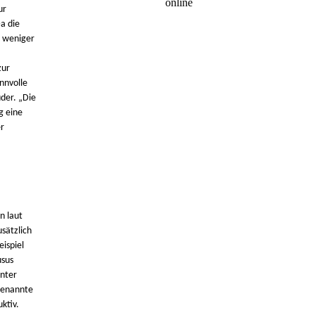
online
ur
a die
h weniger
zur
nnvolle
üder. „Die
g eine
r
n laut
sätzlich
ispiel
usus
unter
 genannte
ktiv.