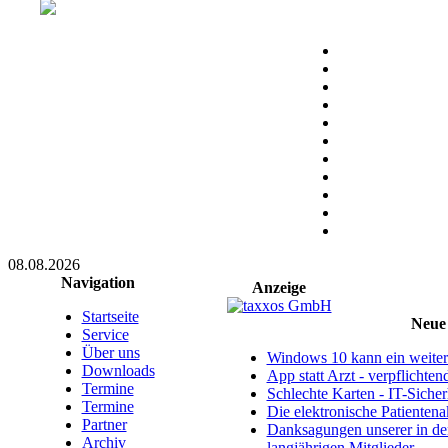
08.08.2026
Navigation
Anzeige
Startseite
Neue 
Service
Über uns
Windows 10 kann ein weitere
Downloads
App statt Arzt - verpflichte
Termine
Schlechte Karten - IT-Sicherh
Termine
Die elektronische Patientena
Partner
Danksagungen unserer in d
Archiv
langjährigen Mitglieder