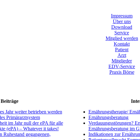
Impressum
Über uns
Download
Service
Mitglied werden
Kontakt
Patient
Arzt
Mitglieder
EDV-Service
Praxis Börse
Beiträge
Inte
s Jahr weiter betrieben werden
Ernährungstherapie/ Ernä
ndes Primärarztsystem
Ernährungsberatung
eit im Jahr null der ePA für alle
Verdauungsstörungen? Ern
kte (ePA) – Whatever it takes!
Ernährungsberatung im 
en Ruhestand gegangenen,
Indikationen zur Ernährun
Patientenvollmacht Formu