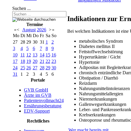
Suchen ...
Indikationen zur Ern
Termine
«
<
August
2026
>
»
Bei welchen Indikationen ist eine
Mo
Di
Mi
Do
Fr
Sa
So
metabolisches Syndrom
27
28
29
30
31
1
2
Diabetes mellitus II
3
4
5
6
7
8
9
Fettstoffwechselstörung
10
11
12
13
14
15
16
Hyperurikämie / Gicht
17
18
19
20
21
22
23
Hypertonie
Adipositas mit Begleiterkr
24
25
26
27
28
29
30
chronisch entzündliche Da
31
1
2
3
4
5
6
Obstipation / Diarrhö
Portale
Reizdarm
Nahrungsmittelintoleranzen
GVB GmbH
Nahrungsmittelallergien
Ärzte im GVB
Nierenerkrankungen
Patientenvollmacht24
Gallenwegserkrankungen
Ernährungsberatung
Leber- und Pankreaserkran
EDV-Support
Krebserkrankungen
Osteoporose und rheumatis
Rechtliches
Wer macht bereits mit
Impressum