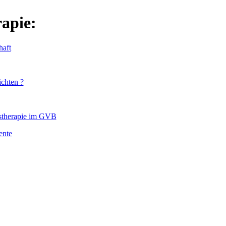
apie:
aft
chten ?
stherapie im GVB
ente