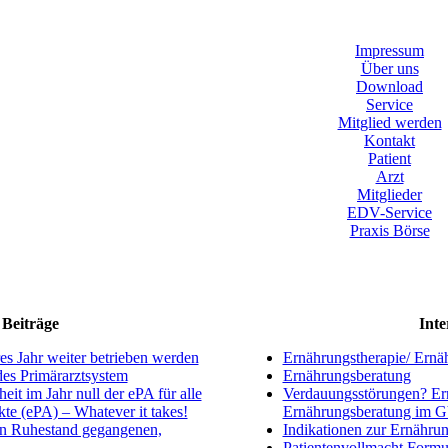
Impressum
Über uns
Download
Service
Mitglied werden
Kontakt
Patient
Arzt
Mitglieder
EDV-Service
Praxis Börse
Beiträge
Inte
s Jahr weiter betrieben werden
Ernährungstherapie/ Ernä
ndes Primärarztsystem
Ernährungsberatung
eit im Jahr null der ePA für alle
Verdauungsstörungen? Ern
kte (ePA) – Whatever it takes!
Ernährungsberatung im 
en Ruhestand gegangenen,
Indikationen zur Ernährun
Patientenvollmacht Formu