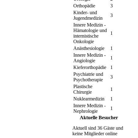
Orthopädie
3
Kinder- und
3
Jugendmedizin
Innere Medizin -
Hämatologie und
1
internistische
Onkologie
Anästhesiologie
1
Innere Medizin -
1
Angiologie
Kieferorthopädie
1
Psychiatrie und
3
Psychotherapie
Plastische
1
Chirurgie
Nuklearmedizin
1
Innere Medizin -
1
Nephrologie
Aktuelle Besucher
Aktuell sind 36 Gäste und
keine Mitglieder online