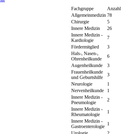
Fachgruppe
Anzahl
Allgemeinmedizin
78
Chirurgie
5
Innere Medizin
26
Innere Medizin -
7
Kardiologie
Fördermitglied
3
Hals-, Nasen-,
6
Ohrenheilkunde
Augenheilkunde
3
Frauenheilkunde
3
und Geburtshilfe
Neurologie
1
Nervenheilkunde
1
Innere Medizin -
2
Pneumologie
Innere Medizin -
1
Rheumatologie
Innere Medizin -
1
Gastroenterologie
Urologie
2