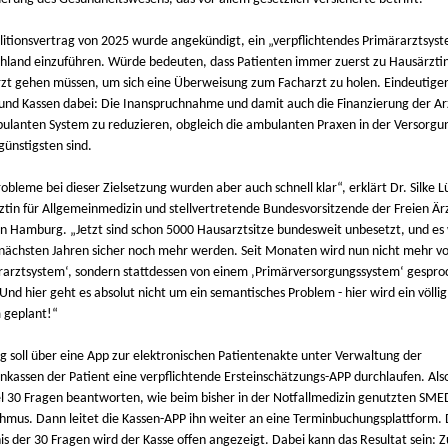
litionsvertrag von 2025 wurde angekündigt, ein „verpflichtendes Primärarztsyst
hland einzuführen. Würde bedeuten, dass Patienten immer zuerst zu Hausärzti
zt gehen müssen, um sich eine Überweisung zum Facharzt zu holen. Eindeutiger
k und Kassen dabei: Die Inanspruchnahme und damit auch die Finanzierung der A
ulanten System zu reduzieren, obgleich die ambulanten Praxen in der Versorg
günstigsten sind.
obleme bei dieser Zielsetzung wurden aber auch schnell klar“, erklärt Dr. Silke L
ztin für Allgemeinmedizin und stellvertretende Bundesvorsitzende der Freien Är
in Hamburg. „Jetzt sind schon 5000 Hausarztsitze bundesweit unbesetzt, und e
 nächsten Jahren sicher noch mehr werden. Seit Monaten wird nun nicht mehr v
rarztsystem‘, sondern stattdessen von einem ‚Primärversorgungssystem‘ gespro
Und hier geht es absolut nicht um ein semantisches Problem - hier wird ein völli
 geplant!“
ig soll über eine App zur elektronischen Patientenakte unter Verwaltung der
nkassen der Patient eine verpflichtende Ersteinschätzungs-APP durchlaufen. Al
el 30 Fragen beantworten, wie beim bisher in der Notfallmedizin genutzten SME
thmus. Dann leitet die Kassen-APP ihn weiter an eine Terminbuchungsplattform.
is der 30 Fragen wird der Kasse offen angezeigt. Dabei kann das Resultat sein: 