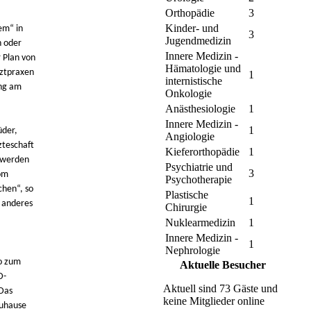
Orthopädie
3
Kinder- und
em“ in
3
Jugendmedizin
n oder
Innere Medizin -
 Plan von
Hämatologie und
rztpraxen
1
internistische
ung am
Onkologie
Anästhesiologie
1
Innere Medizin -
1
üder,
Angiologie
zteschaft
Kieferorthopädie
1
s werden
Psychiatrie und
3
om
Psychotherapie
chen“, so
Plastische
1
g anderes
Chirurgie
Nuklearmedizin
1
Innere Medizin -
1
Nephrologie
so zum
Aktuelle Besucher
D-
Aktuell sind 73 Gäste und
 Das
keine Mitglieder online
Zuhause