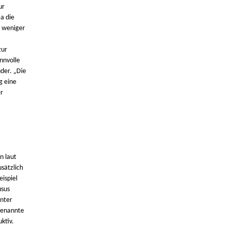
ur
a die
h weniger
zur
nnvolle
üder. „Die
g eine
r
n laut
sätzlich
ispiel
usus
unter
 genannte
ktiv.