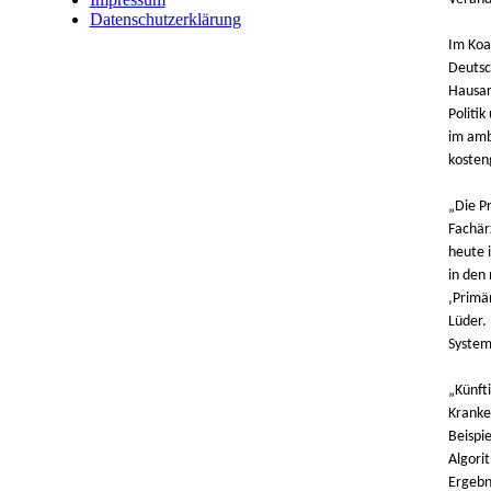
Datenschutzerklärung
Im Koa
Deutsc
Hausar
Politi
im amb
kosten
„Die Pr
Fachär
heute 
in den
‚Primä
Lüder. 
System
„Künft
Kranke
Beispi
Algori
Ergebn