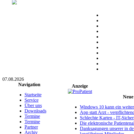
07.08.2026
Navigation
Anzeige
Startseite
Neue 
Service
Über uns
Windows 10 kann ein weitere
Downloads
App statt Arzt - verpflichte
Termine
Schlechte Karten - IT-Sicherh
Termine
Die elektronische Patientena
Partner
Danksagungen unserer in d
Archiv
langjährigen Mitglieder