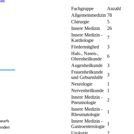
Fachgruppe
Anzahl
Allgemeinmedizin
78
Chirurgie
5
Innere Medizin
26
Innere Medizin -
7
Kardiologie
Fördermitglied
3
Hals-, Nasen-,
6
Ohrenheilkunde
Augenheilkunde
3
Frauenheilkunde
3
und Geburtshilfe
Neurologie
1
Nervenheilkunde
1
Innere Medizin -
2
Pneumologie
Innere Medizin -
1
Rheumatologie
Innere Medizin -
wurfs
1
Gastroenterologie
genden
Urologie
2