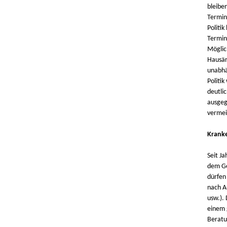
bleibe
Termin
Politik
Termin
Möglic
Hausär
unabhän
Politik
deutli
ausgeg
vermei
Kranke
Seit J
dem Ge
dürfen
nach A
usw.).
einem 
Beratu