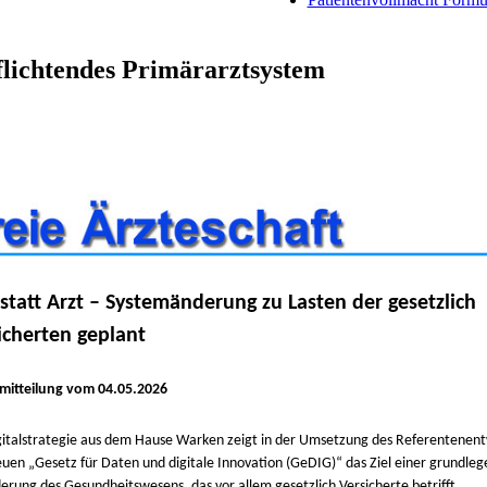
pflichtendes Primärarztsystem
statt Arzt – Systemänderung zu Lasten der gesetzlich
icherten geplant
mitteilung vom 04.05.2026
gitalstrategie aus dem Hause Warken zeigt in der Umsetzung des Referentenent
uen „Gesetz für Daten und digitale Innovation (GeDIG)“ das Ziel einer grundle
erung des Gesundheitswesens, das vor allem gesetzlich Versicherte betrifft.