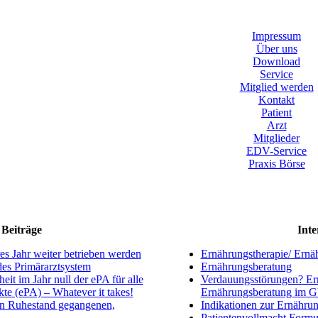
Impressum
Über uns
Download
Service
Mitglied werden
Kontakt
Patient
Arzt
Mitglieder
EDV-Service
Praxis Börse
Beiträge
Inte
s Jahr weiter betrieben werden
Ernährungstherapie/ Ernä
ndes Primärarztsystem
Ernährungsberatung
eit im Jahr null der ePA für alle
Verdauungsstörungen? Ern
kte (ePA) – Whatever it takes!
Ernährungsberatung im 
en Ruhestand gegangenen,
Indikationen zur Ernährun
Patientenvollmacht Formu