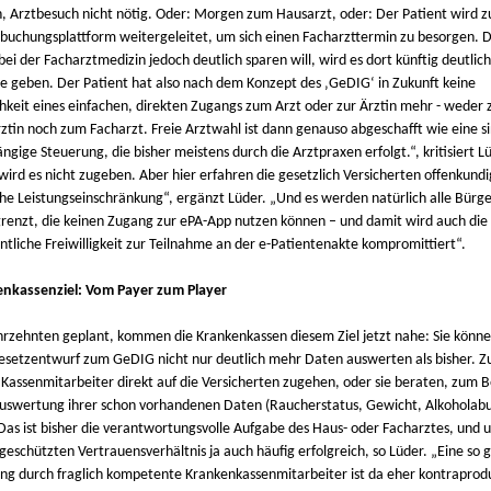
n, Arztbesuch nicht nötig. Oder: Morgen zum Hausarzt, oder: Der Patient wird z
buchungsplattform weitergeleitet, um sich einen Facharzttermin zu besorgen. D
 bei der Facharztmedizin jedoch deutlich sparen will, wird es dort künftig deutlic
e geben. Der Patient hat also nach dem Konzept des ‚GeDIG‘ in Zukunft keine
hkeit eines einfachen, direkten Zugangs zum Arzt oder zur Ärztin mehr - weder 
ztin noch zum Facharzt. Freie Arztwahl ist dann genauso abgeschafft wie eine si
gige Steuerung, die bisher meistens durch die Arztpraxen erfolgt.“, kritisiert L
 wird es nicht zugeben. Aber hier erfahren die gesetzlich Versicherten offenkundi
che Leistungseinschränkung“, ergänzt Lüder. „Und es werden natürlich alle Bürge
renzt, die keinen Zugang zur ePA-App nutzen können – und damit wird auch die
ntliche Freiwilligkeit zur Teilnahme an der e-Patientenakte kompromittiert“.
nkassenziel: Vom Payer zum Player
ahrzehnten geplant, kommen die Krankenkassen diesem Ziel jetzt nahe: Sie könne
setzentwurf zum GeDIG nicht nur deutlich mehr Daten auswerten als bisher. Zu
 Kassenmitarbeiter direkt auf die Versicherten zugehen, oder sie beraten, zum Be
uswertung ihrer schon vorhandenen Daten (Raucherstatus, Gewicht, Alkoholab
 Das ist bisher die verantwortungsvolle Aufgabe des Haus- oder Facharztes, und 
geschützten Vertrauensverhältnis ja auch häufig erfolgreich, so Lüder. „Eine so
ng durch fraglich kompetente Krankenkassenmitarbeiter ist da eher kontraprodu