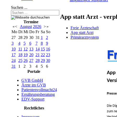
Suchen ...
App statt Arzt - ver
Termine
«
<
August
2026
>
»
Freie Ärzteschaft
Mo
Di
Mi
Do
Fr
Sa
So
App statt Arzt
Primärarztsystem
27
28
29
30
31
1
2
3
4
5
6
7
8
9
10
11
12
13
14
15
16
17
18
19
20
21
22
23
24
25
26
27
28
29
30
31
1
2
3
4
5
6
Portale
App 
Vers
GVB GmbH
Ärzte im GVB
Patientenvollmacht24
Presse
Ernährungsberatung
EDV-Support
Die Di
Rechtliches
zum ne
Impressum
Veränd