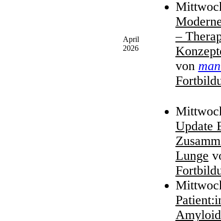
Mittwoch
Moderne 
– Therap
April
2026
Konzepte
von
man
Fortbild
Mittwoch
Update 
Zusamme
Lunge
v
Fortbild
Mittwoc
Patient:
Amyloid