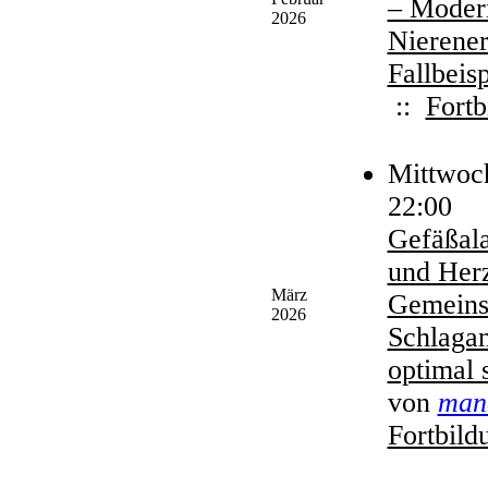
– Moder
2026
Nierene
Fallbeis
::
Fortb
Mittwoch
22:00
Gefäßala
und Herzi
März
Gemeins
2026
Schlagan
optimal 
von
man
Fortbild