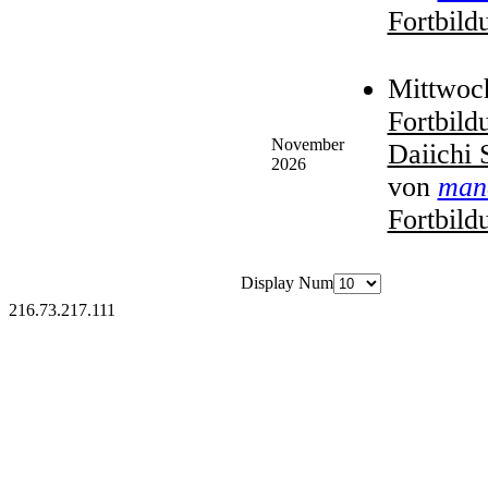
Fortbild
Mittwoc
Fortbild
November
Daiichi
2026
von
man
Fortbild
Display Num
216.73.217.111