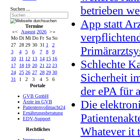
betrieben w
Suchen ...
App statt Arz
Termine
«
<
August
2026
>
»
verpflichten
Mo
Di
Mi
Do
Fr
Sa
So
27
28
29
30
31
1
2
Primärarzts
3
4
5
6
7
8
9
10
11
12
13
14
15
16
Schlechte Ka
17
18
19
20
21
22
23
24
25
26
27
28
29
30
Sicherheit im
31
1
2
3
4
5
6
Portale
der ePA für a
GVB GmbH
Die elektron
Ärzte im GVB
Patientenvollmacht24
Ernährungsberatung
Patientenakt
EDV-Support
Whatever it 
Rechtliches
Impressum