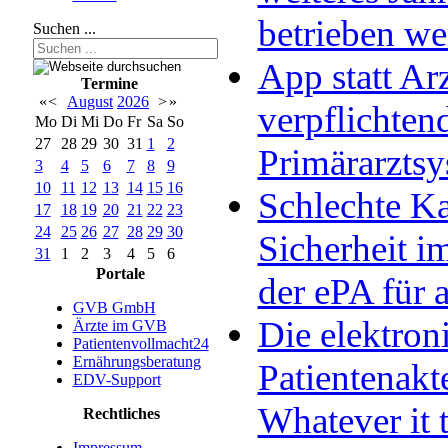
betrieben w
Suchen ...
App statt Arz
Termine
«
<
August
2026
>
»
verpflichten
Mo
Di
Mi
Do
Fr
Sa
So
27
28
29
30
31
1
2
Primärarzts
3
4
5
6
7
8
9
10
11
12
13
14
15
16
Schlechte Ka
17
18
19
20
21
22
23
24
25
26
27
28
29
30
Sicherheit im
31
1
2
3
4
5
6
Portale
der ePA für a
GVB GmbH
Die elektron
Ärzte im GVB
Patientenvollmacht24
Ernährungsberatung
Patientenakt
EDV-Support
Whatever it 
Rechtliches
Impressum