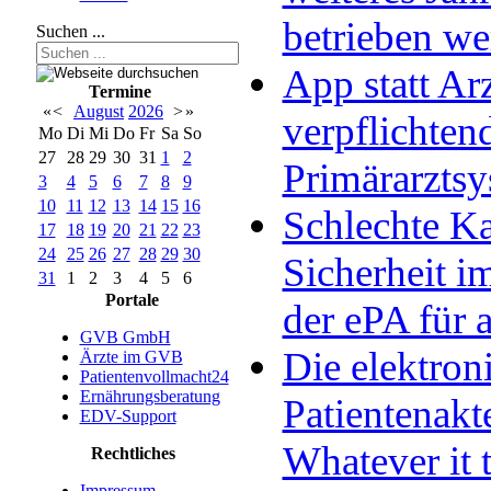
betrieben w
Suchen ...
App statt Arz
Termine
«
<
August
2026
>
»
verpflichten
Mo
Di
Mi
Do
Fr
Sa
So
27
28
29
30
31
1
2
Primärarzts
3
4
5
6
7
8
9
10
11
12
13
14
15
16
Schlechte Ka
17
18
19
20
21
22
23
24
25
26
27
28
29
30
Sicherheit im
31
1
2
3
4
5
6
Portale
der ePA für a
GVB GmbH
Die elektron
Ärzte im GVB
Patientenvollmacht24
Ernährungsberatung
Patientenakt
EDV-Support
Whatever it 
Rechtliches
Impressum