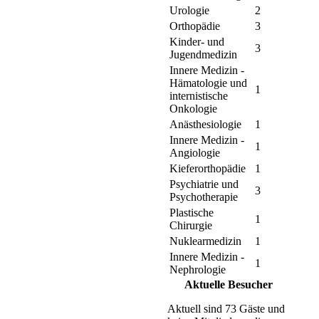
Urologie
2
Orthopädie
3
Kinder- und
3
Jugendmedizin
Innere Medizin -
Hämatologie und
1
internistische
Onkologie
Anästhesiologie
1
Innere Medizin -
1
Angiologie
Kieferorthopädie
1
Psychiatrie und
3
Psychotherapie
Plastische
1
Chirurgie
Nuklearmedizin
1
Innere Medizin -
1
Nephrologie
Aktuelle Besucher
Aktuell sind 73 Gäste und