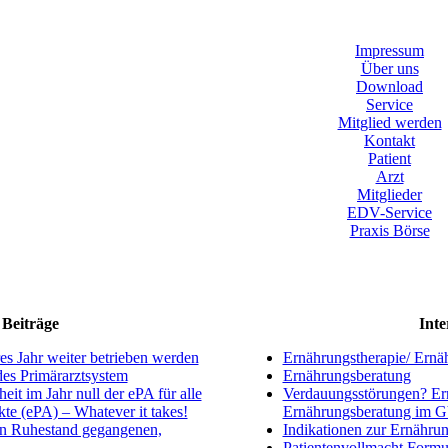
Impressum
Über uns
Download
Service
Mitglied werden
Kontakt
Patient
Arzt
Mitglieder
EDV-Service
Praxis Börse
Beiträge
Inte
s Jahr weiter betrieben werden
Ernährungstherapie/ Ernä
ndes Primärarztsystem
Ernährungsberatung
eit im Jahr null der ePA für alle
Verdauungsstörungen? Ern
kte (ePA) – Whatever it takes!
Ernährungsberatung im 
en Ruhestand gegangenen,
Indikationen zur Ernährun
Patientenvollmacht Formu