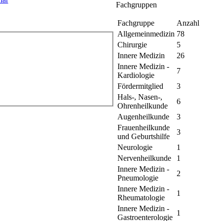
Fachgruppen
Fachgruppe
Anzahl
Allgemeinmedizin
78
Chirurgie
5
Innere Medizin
26
Innere Medizin -
7
Kardiologie
Fördermitglied
3
Hals-, Nasen-,
6
Ohrenheilkunde
Augenheilkunde
3
Frauenheilkunde
3
und Geburtshilfe
Neurologie
1
Nervenheilkunde
1
Innere Medizin -
2
Pneumologie
Innere Medizin -
1
Rheumatologie
Innere Medizin -
1
Gastroenterologie