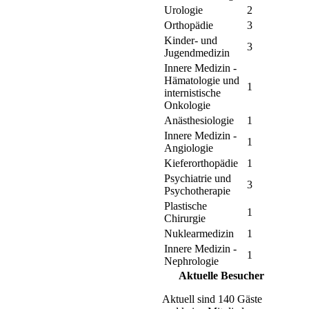
Urologie
2
Orthopädie
3
Kinder- und
3
Jugendmedizin
Innere Medizin -
Hämatologie und
1
internistische
Onkologie
Anästhesiologie
1
Innere Medizin -
1
Angiologie
Kieferorthopädie
1
Psychiatrie und
3
Psychotherapie
Plastische
1
Chirurgie
Nuklearmedizin
1
Innere Medizin -
1
Nephrologie
Aktuelle Besucher
Aktuell sind 140 Gäste