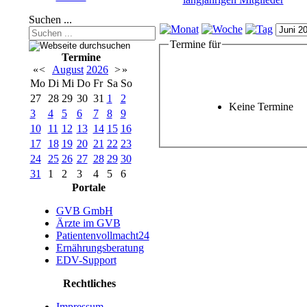
Suchen ...
Termine für
Termine
«
<
August
2026
>
»
Mo
Di
Mi
Do
Fr
Sa
So
27
28
29
30
31
1
2
Keine Termine
3
4
5
6
7
8
9
10
11
12
13
14
15
16
17
18
19
20
21
22
23
24
25
26
27
28
29
30
31
1
2
3
4
5
6
Portale
GVB GmbH
Ärzte im GVB
Patientenvollmacht24
Ernährungsberatung
EDV-Support
Rechtliches
Impressum