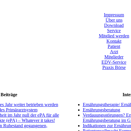
Impressum
Über uns
Download
Service
Mitglied werden
Kontakt
Patient
Arzt
Mitglieder
EDV-Service
Praxis Börse
Beiträge
Inte
s Jahr weiter betrieben werden
Ernährungstherapie/ Ernä
ndes Primärarztsystem
Ernährungsberatung
eit im Jahr null der ePA für alle
Verdauungsstörungen? Ern
kte (ePA) – Whatever it takes!
Ernährungsberatung im 
en Ruhestand gegangenen,
Indikationen zur Ernährun
Patientenvollmacht Formu