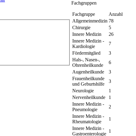
Fachgruppen
Fachgruppe
Anzahl
Allgemeinmedizin
78
Chirurgie
5
Innere Medizin
26
Innere Medizin -
7
Kardiologie
Fördermitglied
3
Hals-, Nasen-,
6
Ohrenheilkunde
Augenheilkunde
3
Frauenheilkunde
3
und Geburtshilfe
Neurologie
1
Nervenheilkunde
1
Innere Medizin -
2
Pneumologie
Innere Medizin -
1
Rheumatologie
Innere Medizin -
1
Gastroenterologie