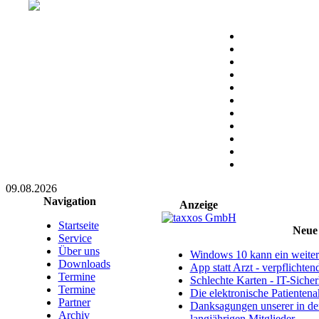
09.08.2026
Navigation
Anzeige
Startseite
Neue 
Service
Über uns
Windows 10 kann ein weitere
Downloads
App statt Arzt - verpflichte
Termine
Schlechte Karten - IT-Sicherh
Termine
Die elektronische Patientena
Partner
Danksagungen unserer in d
Archiv
langjährigen Mitglieder