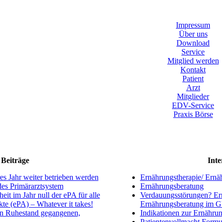
Impressum
Über uns
Download
Service
Mitglied werden
Kontakt
Patient
Arzt
Mitglieder
EDV-Service
Praxis Börse
Beiträge
Inte
s Jahr weiter betrieben werden
Ernährungstherapie/ Ernä
ndes Primärarztsystem
Ernährungsberatung
eit im Jahr null der ePA für alle
Verdauungsstörungen? Ern
kte (ePA) – Whatever it takes!
Ernährungsberatung im 
en Ruhestand gegangenen,
Indikationen zur Ernährun
Patientenvollmacht Formu