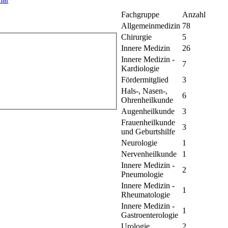
Fachgruppe
Anzahl
Allgemeinmedizin
78
Chirurgie
5
Innere Medizin
26
Innere Medizin -
7
Kardiologie
Fördermitglied
3
Hals-, Nasen-,
6
Ohrenheilkunde
Augenheilkunde
3
Frauenheilkunde
3
und Geburtshilfe
Neurologie
1
Nervenheilkunde
1
Innere Medizin -
2
Pneumologie
Innere Medizin -
1
Rheumatologie
Innere Medizin -
1
Gastroenterologie
Urologie
2