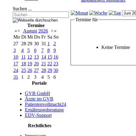
Suchen ...
Termine für
Termine
«
<
August
2026
>
»
Mo
Di
Mi
Do
Fr
Sa
So
27
28
29
30
31
1
2
Keine Termine
3
4
5
6
7
8
9
10
11
12
13
14
15
16
17
18
19
20
21
22
23
24
25
26
27
28
29
30
31
1
2
3
4
5
6
Portale
GVB GmbH
Ärzte im GVB
Patientenvollmacht24
Ernährungsberatung
EDV-Support
Rechtliches
Impressum